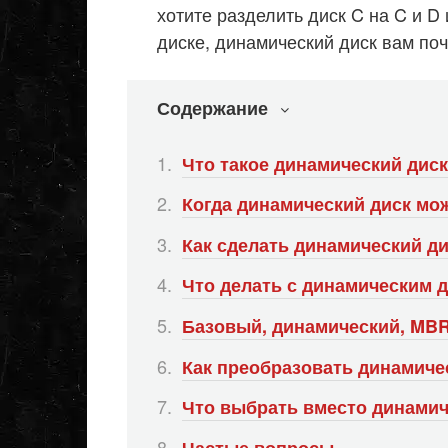
хотите разделить диск C на C и 
диске, динамический диск вам поч
Содержание
Что такое динамический диск
Когда динамический диск мо
Как сделать динамический д
Что делать с динамическим 
Базовый, динамический, MBR 
Как преобразовать динамиче
Что выбрать вместо динамич
Частые вопросы