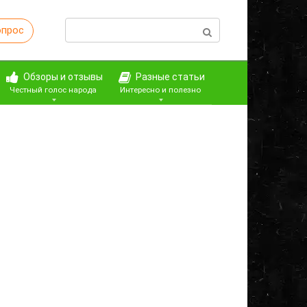
Поиск:
опрос
Обзоры и отзывы
Разные статьи
Честный голос народа
Интересно и полезно