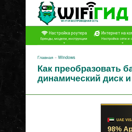
Перейти
к
контенту
Настройка роутера
Интернет на к
Бренды, модели, инструкции
Настройка сети и
Главная
»
Windows
Как преобразовать б
динамический диск и