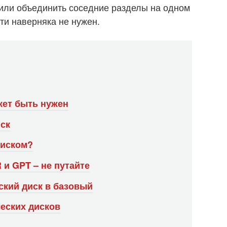
D или объединить соседние разделы на одном
ти наверняка не нужен.
жет быть нужен
иск
диском?
и GPT – не путайте
ский диск в базовый
еских дисков