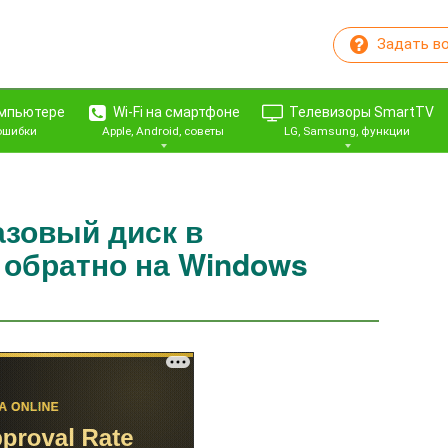
Задать в
омпьютере
Wi-Fi на смартфоне
Телевизоры SmartTV
 ошибки
Apple, Android, советы
LG, Samsung, функции
азовый диск в
 обратно на Windows