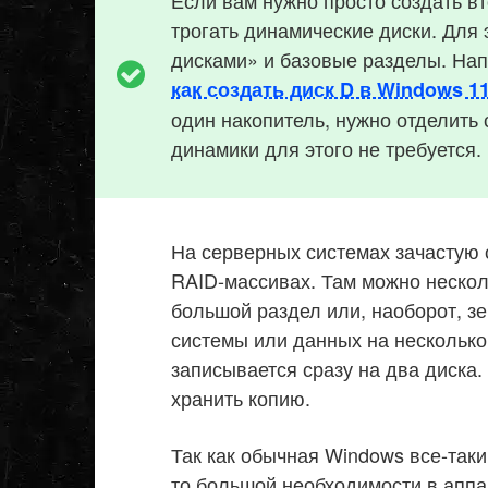
трогать динамические диски. Для
дисками» и базовые разделы. Нап
как создать диск D в Windows 1
один накопитель, нужно отделить 
динамики для этого не требуется.
На серверных системах зачастую 
RAID-массивах. Там можно нескол
большой раздел или, наоборот, з
системы или данных на несколько
записывается сразу на два диска.
хранить копию.
Так как обычная Windows все-так
то большой необходимости в аппа