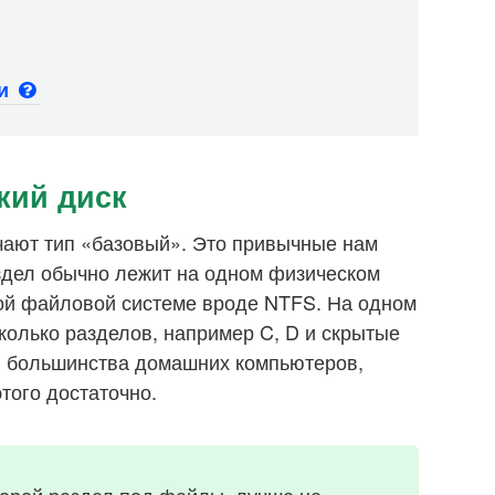
ьи
кий диск
чают тип «базовый». Это привычные нам
аздел обычно лежит на одном физическом
ной файловой системе вроде NTFS. На одном
колько разделов, например C, D и скрытые
 большинства домашних компьютеров,
того достаточно.
торой раздел под файлы, лучше не