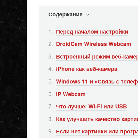
Содержание
Перед началом настройки
DroidCam Wireless Webcam
Встроенный режим веб-камер
iPhone как веб-камера
Windows 11 и «Связь с теле
IP Webcam
Что лучше: Wi-Fi или USB
Как улучшить качество карти
Если нет картинки или прог