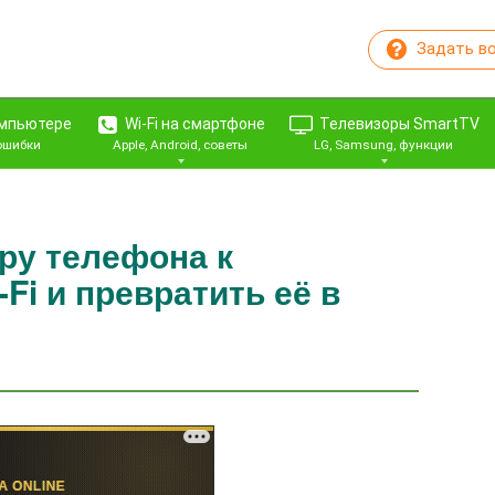
Задать в
омпьютере
Wi-Fi на смартфоне
Телевизоры SmartTV
 ошибки
Apple, Android, советы
LG, Samsung, функции
ру телефона к
Fi и превратить её в