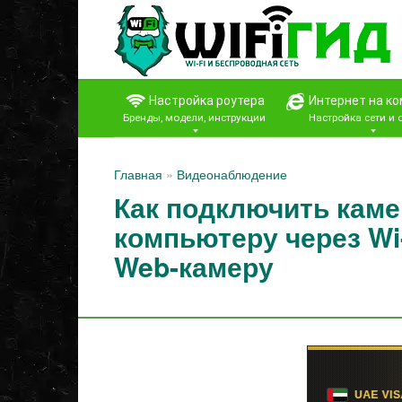
Перейти
к
контенту
Настройка роутера
Интернет на к
Бренды, модели, инструкции
Настройка сети и
Главная
»
Видеонаблюдение
Как подключить каме
компьютеру через Wi-
Web-камеру