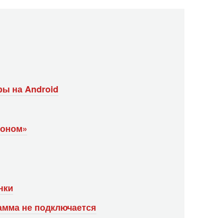
ы на Android
фоном»
нки
рамма не подключается