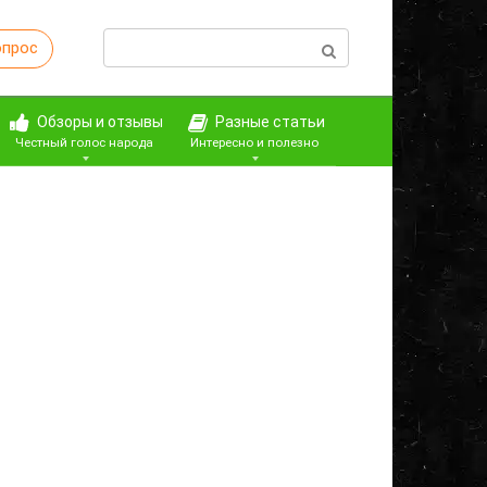
Поиск:
опрос
Обзоры и отзывы
Разные статьи
Честный голос народа
Интересно и полезно