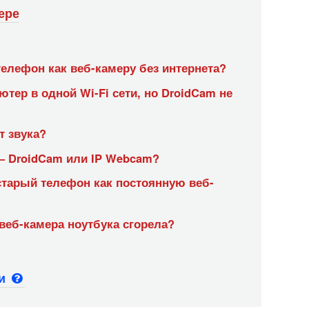
ере
елефон как веб-камеру без интернета?
тер в одной Wi-Fi сети, но DroidCam не
т звука?
– DroidCam или IP Webcam?
старый телефон как постоянную веб-
 веб-камера ноутбука сгорела?
ьи