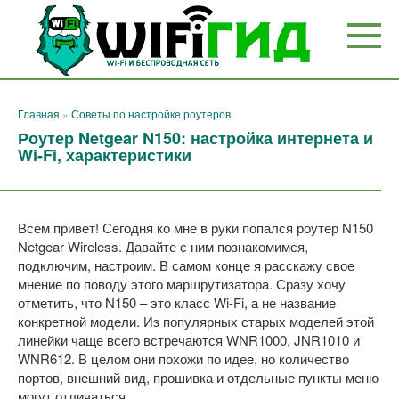
Перейти
к
контенту
Главная
»
Советы по настройке роутеров
Роутер Netgear N150: настройка интернета и
Wi-Fi, характеристики
Всем привет! Сегодня ко мне в руки попался роутер N150
Netgear Wireless. Давайте с ним познакомимся,
подключим, настроим. В самом конце я расскажу свое
мнение по поводу этого маршрутизатора. Сразу хочу
отметить, что N150 – это класс Wi-Fi, а не название
конкретной модели. Из популярных старых моделей этой
линейки чаще всего встречаются WNR1000, JNR1010 и
WNR612. В целом они похожи по идее, но количество
портов, внешний вид, прошивка и отдельные пункты меню
могут отличаться.