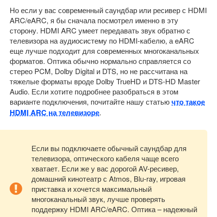
Но если у вас современный саундбар или ресивер с HDMI
ARC/eARC, я бы сначала посмотрел именно в эту
сторону. HDMI ARC умеет передавать звук обратно с
телевизора на аудиосистему по HDMI-кабелю, а eARC
еще лучше подходит для современных многоканальных
форматов. Оптика обычно нормально справляется со
стерео PCM, Dolby Digital и DTS, но не рассчитана на
тяжелые форматы вроде Dolby TrueHD и DTS-HD Master
Audio. Если хотите подробнее разобраться в этом
варианте подключения, почитайте нашу статью
что такое
HDMI ARC на телевизоре
.
Если вы подключаете обычный саундбар для
телевизора, оптического кабеля чаще всего
хватает. Если же у вас дорогой AV-ресивер,
домашний кинотеатр с Atmos, Blu-ray, игровая
приставка и хочется максимальный
многоканальный звук, лучше проверять
поддержку HDMI ARC/eARC. Оптика – надежный