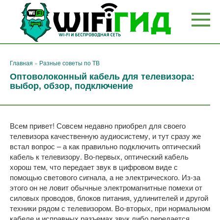
Перейти
к
контенту
Главная
»
Разные советы по ТВ
Оптоволоконный кабель для телевизора:
выбор, обзор, подключение
Всем привет! Совсем недавно приобрел для своего
телевизора качественную аудиосистему, и тут сразу же
встал вопрос – а как правильно подключить оптический
кабель к телевизору. Во-первых, оптический кабель
хорош тем, что передает звук в цифровом виде с
помощью светового сигнала, а не электрического. Из-за
этого он не ловит обычные электромагнитные помехи от
силовых проводов, блоков питания, удлинителей и другой
техники рядом с телевизором. Во-вторых, при нормальном
кабеле и исправных разъемах звук либо передается