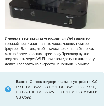
Именно в этой приставке находится Wi-Fi адаптер,
который принимает данные через маршрутизатор
(роутер). Для того, чтобы качество сигнала было как
можно более высоким, приставку Триколор нужно
подключить через Wi-Fi, при этом доступ к интернету
должен работать на скорости не меньше 5 Мбит\с.
Важно!
Список поддерживаемых устройств: GS
B520, GS B522, GS B521, GS B521H, GS E521L,
GS B521HL, GS B532M, GS B533M, GS B534M и
GS C592.