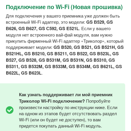
Подключение по Wi-Fi (Новая прошивка)
Для подключения у вашего приемника уже должен быть
встроенный Wi-Fi адаптер, это модели:
GS В529, GS
В626, GS В627, GS С592, GS E521L
. Если у вашего
модуля нет встроенного вай-фай модуля, вам нужно
прикупить фирменный Wi-Fi адаптер «Триколор», который
поддерживает модели:
GS B520, GS B521, GS B521H, GS
B521HL, GS B5210, GS B5211, GS B522, GS B523L, GS
B527, GS B528, GS B531M, GS B531N, GS B5310, GS
B5311, GS B532M, GS B533M, GS B534M, GS B621L, GS
B622L, GS B623L
.
Как узнать поддерживает ли мой приемник
Триколор Wi-Fi подключение?
Попробуйте
произвести настройку по инструкции ниже. Если
на одном из этапов будет отсутствовать раздел
Wi-Fi (или он будет не доступен), то вам
придется покупать данный Wi-Fi модуль.