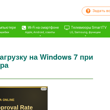
Задать в
омпьютере
Wi-Fi на смартфоне
Телевизоры SmartTV
 ошибки
Apple, Android, советы
LG, Samsung, функции
агрузку на Windows 7 при
ра