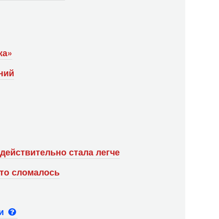
ка»
ний
 действительно стала легче
-то сломалось
ьи