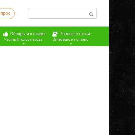
Поиск:
опрос
Обзоры и отзывы
Разные статьи
Честный голос народа
Интересно и полезно