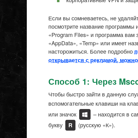
Если вы сомневаетесь, не удаляй
посмотрите название программы и 
«Program Files» и программа вам 
«AppData», «Temp» или имеет назв
насторожиться. Более подробно
п
открывается с рекламой, можно
Способ 1: Через Msco
Чтобы быстро зайти в данную слу
вспомогательные клавиши на кла
или значок
– находится в са
букву
(русскую «К»).
R