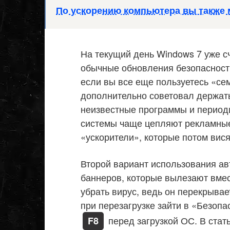
По ускорению компьютера вы также м
На текущий день Windows 7 уже с
обычные обновления безопасност
если вы все еще пользуетесь «сем
дополнительно советовал держать
неизвестные программы и периоди
системы чаще цепляют рекламные
«ускорители», которые потом вис
Второй вариант использования авт
баннеров, которые вылезают вмес
убрать вирус, ведь он перекрывае
при перезагрузке зайти в «Безоп
перед загрузкой ОС. В стать
F8