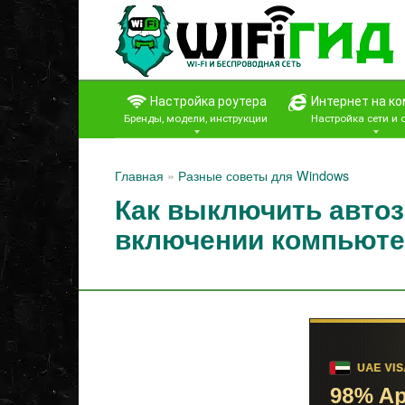
Перейти
к
контенту
Настройка роутера
Интернет на к
Бренды, модели, инструкции
Настройка сети и
Главная
»
Разные советы для Windows
Как выключить автоз
включении компьюте