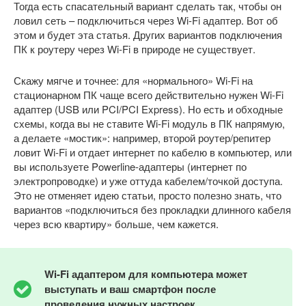
Тогда есть спасательный вариант сделать так, чтобы он
ловил сеть – подключиться через Wi-Fi адаптер. Вот об
этом и будет эта статья. Других вариантов подключения
ПК к роутеру через Wi-Fi в природе не существует.
Скажу мягче и точнее: для «нормального» Wi-Fi на
стационарном ПК чаще всего действительно нужен Wi-Fi
адаптер (USB или PCI/PCI Express). Но есть и обходные
схемы, когда вы не ставите Wi-Fi модуль в ПК напрямую,
а делаете «мостик»: например, второй роутер/репитер
ловит Wi-Fi и отдает интернет по кабелю в компьютер, или
вы используете Powerline-адаптеры (интернет по
электропроводке) и уже оттуда кабелем/точкой доступа.
Это не отменяет идею статьи, просто полезно знать, что
вариантов «подключиться без прокладки длинного кабеля
через всю квартиру» больше, чем кажется.
Wi-
Fi адаптером для компьютера может
выступать и ваш смартфон после
проведения нужных настроек.