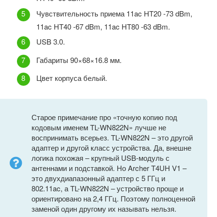
Чувствительность приема 11ac HT20 -73 dBm,
11ac HT40 -67 dBm, 11ac HT80 -63 dBm.
USB 3.0.
Габариты 90×68×16.8 мм.
Цвет корпуса белый.
Старое примечание про «точную копию под
кодовым именем TL-WN822N» лучше не
воспринимать всерьез. TL-WN822N – это другой
адаптер и другой класс устройства. Да, внешне
логика похожая – крупный USB-модуль с
антеннами и подставкой. Но Archer T4UH V1 –
это двухдиапазонный адаптер с 5 ГГц и
802.11ac, а TL-WN822N – устройство проще и
ориентировано на 2,4 ГГц. Поэтому полноценной
заменой один другому их называть нельзя.