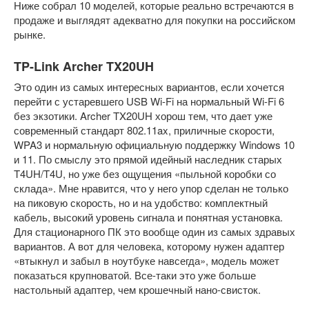
Ниже собрал 10 моделей, которые реально встречаются в
продаже и выглядят адекватно для покупки на российском
рынке.
TP-Link Archer TX20UH
Это один из самых интересных вариантов, если хочется
перейти с устаревшего USB Wi-Fi на нормальный Wi-Fi 6
без экзотики. Archer TX20UH хорош тем, что дает уже
современный стандарт 802.11ax, приличные скорости,
WPA3 и нормальную официальную поддержку Windows 10
и 11. По смыслу это прямой идейный наследник старых
T4UH/T4U, но уже без ощущения «пыльной коробки со
склада». Мне нравится, что у него упор сделан не только
на пиковую скорость, но и на удобство: комплектный
кабель, высокий уровень сигнала и понятная установка.
Для стационарного ПК это вообще один из самых здравых
вариантов. А вот для человека, которому нужен адаптер
«втыкнул и забыл в ноутбуке навсегда», модель может
показаться крупноватой. Все-таки это уже больше
настольный адаптер, чем крошечный нано-свисток.