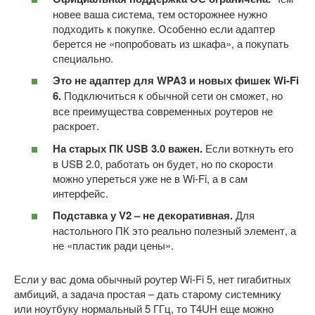
новее ваша система, тем осторожнее нужно
подходить к покупке. Особенно если адаптер
берется не «попробовать из шкафа», а покупать
специально.
Это не адаптер для WPA3 и новых фишек Wi-Fi
6.
Подключиться к обычной сети он сможет, но
все преимущества современных роутеров не
раскроет.
На старых ПК USB 3.0 важен.
Если воткнуть его
в USB 2.0, работать он будет, но по скорости
можно упереться уже не в Wi-Fi, а в сам
интерфейс.
Подставка у V2 – не декоративная.
Для
настольного ПК это реально полезный элемент, а
не «пластик ради цены».
Если у вас дома обычный роутер Wi-Fi 5, нет гигабитных
амбиций, а задача простая – дать старому системнику
или ноутбуку нормальный 5 ГГц, то T4UH еще можно