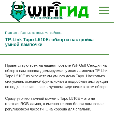
Перейти
к
контенту
Главная
»
Разные сетевые устройства
TP-Link Tapo L510E: обзор и настройка
умной лампочки
Приветствую всех на нашем портале WiFiGid! Сегодня на
обзор к нам попала диммируемая умная лампочка TP-Link
Tapo L510E из экосистемы умного дома Tapo. Насколько
она умная, основной функционал и подробная инструкция
по подключению – все в лучшем виде ниже в этом обзоре.
Сразу уточню важный момент: Tapo L510E – это не
цветная RGB-лампа, а именно теплая белая лампочка с
регулировкой яркости. Она хороша для спальни,