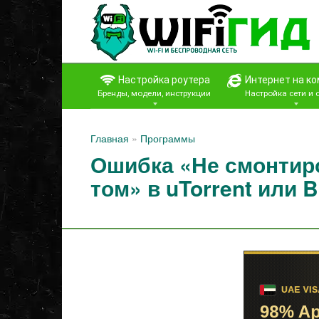
Перейти
к
контенту
Настройка роутера
Интернет на к
Бренды, модели, инструкции
Настройка сети и
Главная
»
Программы
Ошибка «Не смонти
том» в uTorrent или B