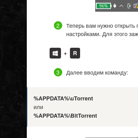
Теперь вам нужно открыть 
настройками. Для этого за
+
R
Далее вводим команду:
%APPDATA%\uTorrent
или
%APPDATA%\BitTorrent