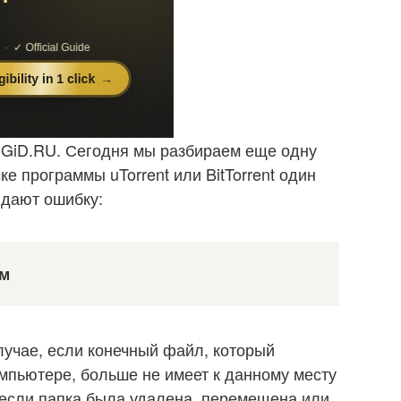
iGiD.RU. Сегодня мы разбираем еще одну
ке программы uTorrent или BitTorrent один
ыдают ошибку:
ом
лучае, если конечный файл, который
омпьютере, больше не имеет к данному месту
, если папка была удалена, перемещена или