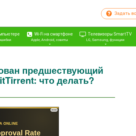
Задать в
омпьютере
Wi-Fi на смартфоне
Телевизоры SmartTV
 ошибки
Apple, Android, советы
LG, Samsung, функции
рован предшествующий
itTirrent: что делать?