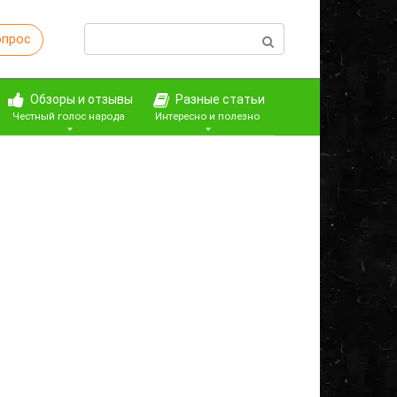
Поиск:
опрос
Обзоры и отзывы
Разные статьи
Честный голос народа
Интересно и полезно