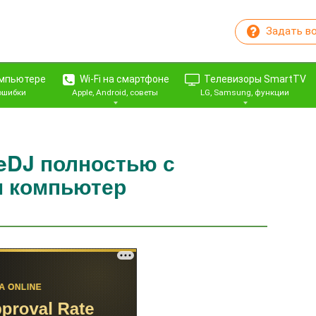
Задать в
омпьютере
Wi-Fi на смартфоне
Телевизоры SmartTV
 ошибки
Apple, Android, советы
LG, Samsung, функции
teDJ полностью с
м компьютер