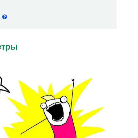
и
етры