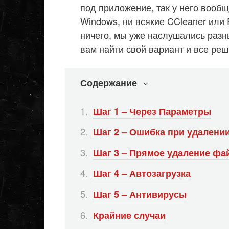
под приложение, так у него вообщ
Windows, ни всякие CCleaner или R
ничего, мы уже наслушались разн
вам найти свой вариант и все реш
Содержание
Шаг 1 – Через Параметры
Шаг 2 – Ошибка при удалени
Шаг 3 – Прямое удаление фа
Шаг 4 – Автозагрузка
Шаг 5 – Антивирусы
Крайние случаи