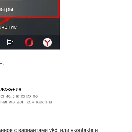
».
нное с вариантами vkdj или vkontakte и