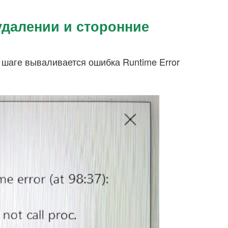
удалении и сторонние
 шаге вываливается ошибка Runtime Error