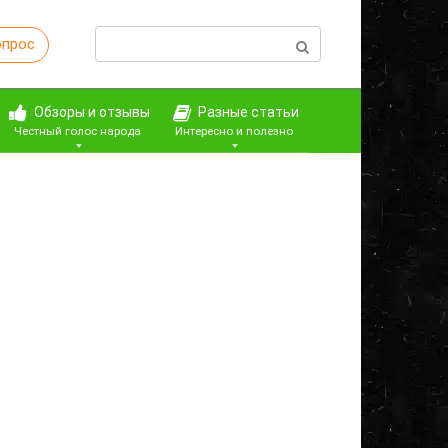
Поиск:
опрос
Обзоры и отзывы
Разные статьи
Честный голос народа
Интересно и полезно