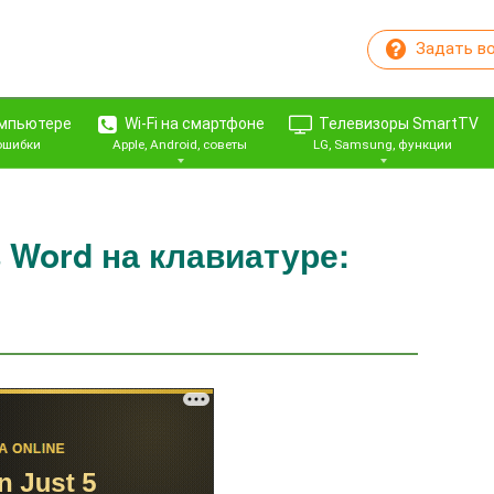
Задать в
омпьютере
Wi-Fi на смартфоне
Телевизоры SmartTV
 ошибки
Apple, Android, советы
LG, Samsung, функции
 Word на клавиатуре: