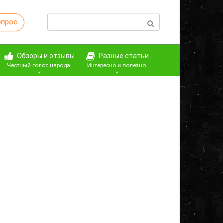
Поиск:
опрос
Обзоры и отзывы
Разные статьи
Честный голос народа
Интересно и полезно