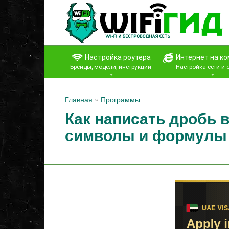
Перейти
к
контенту
Настройка роутера
Интернет на к
Бренды, модели, инструкции
Настройка сети и
Главная
»
Программы
Как написать дробь в
символы и формулы