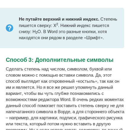
Не путайте верхний и нижний индекс.
Степень
2
пишется сверху: X
. Нижний индекс пишется
снизу: H
O. В Word это разные кнопки, хотя
2
находятся они рядом в разделе «Шрифт».
Способ 3: Дополнительные символы
Сделать степень над числом, символом, буквой или
словом можно с помощью вставки символа. Да, этот
способ выглядит как откровенный «костыль», так как он
им и является. Но я все же решил упомянуть данный
вариант, чтобы вы чуть глубже познакомились с
возможностями редактора Word. В очень редких моментах
данный способ помогает поставить степень сверху не для
напечатанного символа в Ворде, а для стороннего объекта
– например, для картинки, подписи, графического рисунка
или текста, который потом нужно вставить в другую
программу. Ну а если использовать кодировку, то данный