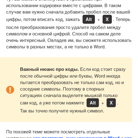
использовании кодировки вместе с цифрами. В таком
случае вам нужно сначала добавить пробел после вашей
цифры, потом вписать код, зажать
Alt
+
X
. Теперь
после преобразования просто удалите пробел между
символом и основной цифрой. Способ на самом деле
очень интересный. Овладев им, вы сможете использовать
символы в разных местах, а не только в Word.
Важный нюанс про коды.
Если код стоит сразу
после обычной цифры или буквы, Word иногда
пытается преобразовать не только сам код, но и
соседние символы. Поэтому в спорных
ситуациях сначала выделите мышкой только
сам код, а уже потом нажмите
Alt
+
X
.
Так вы точно получите нужный символ.
По похожей теме можете посмотреть отдельные
инструкции:
как поставить знак умножения в Word
и
как