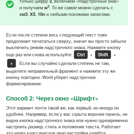
только цифру
2
, включаем «Надстрочный знак»
2
и получаем
м
. То же самое можно сделать с
см3
,
X5
,
10n
и любыми похожими записями.
Если после степени весь следующий текст тоже
продолжает печататься сверху, значит вы просто забыли
выключить режим надстрочного знака. Нажмите кнопку
еще раз или снова используйте
Ctrl
+
Shift
+
+
. Если вы случайно сделали степень не там,
выделите неправильный фрагмент и нажмите эту же
кнопку повторно. Word уберет надстрочное
форматирование.
Способ 2: Через окно «Шрифт»
Этот вариант почти такой же, как первый, но иногда он
удобнее. Например, если у вас скрыта верхняя панель, не
видна кнопка надстрочного знака или нужно одновременно
настроить размер, стиль и положение текста. Работает
это через классическое окно настройки шрифта.