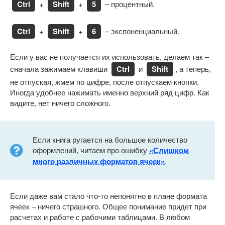
Ctrl
+
Shift
+
5
– процентный.
Ctrl
+
Shift
+
6
– экспоненциальный.
Если у вас не получается их использовать, делаем так –
сначала зажимаем клавиши
Ctrl
и
Shift
, а теперь,
не отпуская, жмем по цифре, после отпускаем кнопки.
Иногда удобнее нажимать именно верхний ряд цифр. Как
видите, нет ничего сложного.
Если книга ругается на большое количество
оформлений, читаем про ошибку
«Слишком
много различных форматов ячеек»
.
Если даже вам стало что-то непонятно в плане формата
ячеек – ничего страшного. Общее понимание придет при
расчетах и работе с рабочими таблицами. В любом