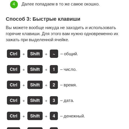
Далее попадаем в то же самое окошко.
Способ 3: Быстрые клавиши
Вы можете вообще никуда не заходить и использовать
горячие клавиши. Для этого вам нужно одновременно их
зажать при выделенной ячейке.
Ctrl
+
Shift
+
~
– общий.
Ctrl
+
Shift
+
1
– число.
Ctrl
+
Shift
+
2
– время.
Ctrl
+
Shift
+
3
– дата.
Ctrl
+
Shift
+
4
– денежный.