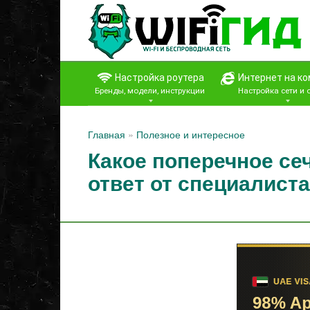
Перейти
к
контенту
Настройка роутера
Интернет на к
Бренды, модели, инструкции
Настройка сети и
Главная
»
Полезное и интересное
Какое поперечное се
ответ от специалиста