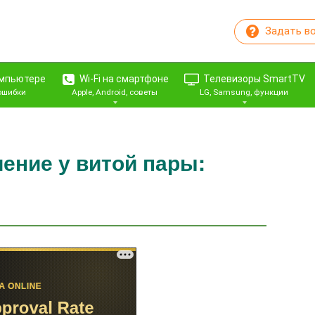
Задать в
омпьютере
Wi-Fi на смартфоне
Телевизоры SmartTV
 ошибки
Apple, Android, советы
LG, Samsung, функции
чение у витой пары: