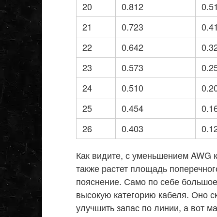
20
0.812
0.5
21
0.723
0.4
22
0.642
0.3
23
0.573
0.2
24
0.510
0.2
25
0.454
0.1
26
0.403
0.1
Как видите, с уменьшением AWG к
также растет площадь поперечног
пояснение. Само по себе большое
высокую категорию кабеля. Оно с
улучшить запас по линии, а вот м