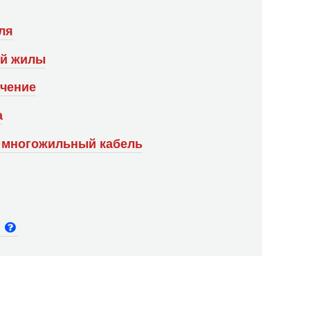
ля
ой жилы
ечение
а
 многожильный кабель
и