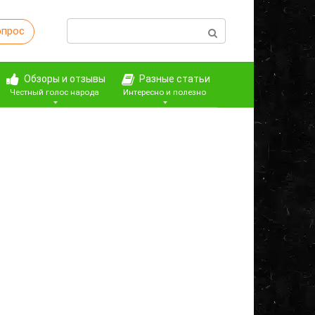
Поиск:
опрос
Обзоры и отзывы
Разные статьи
Честный голос народа
Интересно и полезно