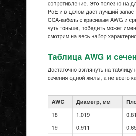
сопротивление. Это полезно на д
PoE и в целом дает лучший запас
CCA-кабель с красивым AWG и ср
чуть тоньше, победить может име
смотрим на весь набор характерист
Таблица AWG и сече
Достаточно взглянуть на таблицу
сечения одной жилы, а не всего к
AWG
Диаметр, мм
Пло
18
1.019
0.8
19
0.911
0.6