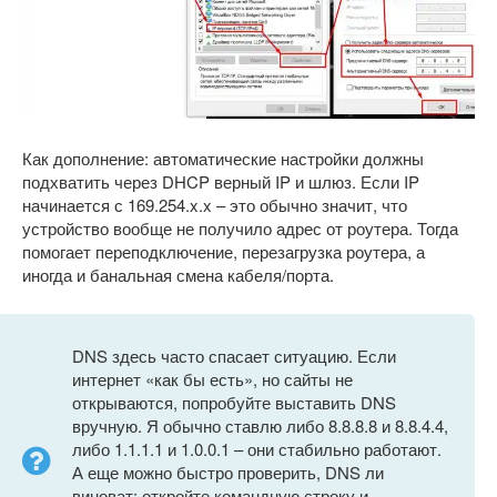
Как дополнение: автоматические настройки должны
подхватить через DHCP верный IP и шлюз. Если IP
начинается с 169.254.x.x – это обычно значит, что
устройство вообще не получило адрес от роутера. Тогда
помогает переподключение, перезагрузка роутера, а
иногда и банальная смена кабеля/порта.
DNS здесь часто спасает ситуацию. Если
интернет «как бы есть», но сайты не
открываются, попробуйте выставить DNS
вручную. Я обычно ставлю либо 8.8.8.8 и 8.8.4.4,
либо 1.1.1.1 и 1.0.0.1 – они стабильно работают.
А еще можно быстро проверить, DNS ли
виноват: откройте командную строку и