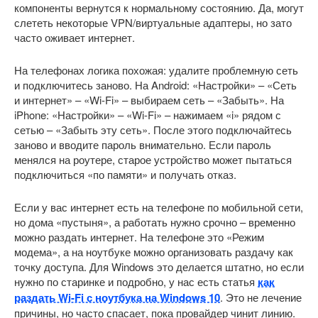
компоненты вернутся к нормальному состоянию. Да, могут
слететь некоторые VPN/виртуальные адаптеры, но зато
часто оживает интернет.
На телефонах логика похожая: удалите проблемную сеть
и подключитесь заново. На Android: «Настройки» – «Сеть
и интернет» – «Wi-Fi» – выбираем сеть – «Забыть». На
iPhone: «Настройки» – «Wi-Fi» – нажимаем «i» рядом с
сетью – «Забыть эту сеть». После этого подключайтесь
заново и вводите пароль внимательно. Если пароль
менялся на роутере, старое устройство может пытаться
подключиться «по памяти» и получать отказ.
Если у вас интернет есть на телефоне по мобильной сети,
но дома «пустыня», а работать нужно срочно – временно
можно раздать интернет. На телефоне это «Режим
модема», а на ноутбуке можно организовать раздачу как
точку доступа. Для Windows это делается штатно, но если
нужно по старинке и подробно, у нас есть статья
как
раздать Wi-Fi с ноутбука на Windows 10
. Это не лечение
причины, но часто спасает, пока провайдер чинит линию.