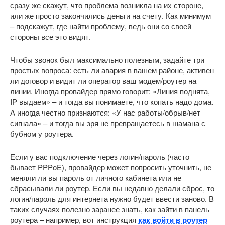
сразу же скажут, что проблема возникла на их стороне,
или же просто закончились деньги на счету. Как минимум
– подскажут, где найти проблему, ведь они со своей
стороны все это видят.
Чтобы звонок был максимально полезным, задайте три
простых вопроса: есть ли авария в вашем районе, активен
ли договор и видит ли оператор ваш модем/роутер на
линии. Иногда провайдер прямо говорит: «Линия поднята,
IP выдаем» – и тогда вы понимаете, что копать надо дома.
А иногда честно признаются: «У нас работы/обрыв/нет
сигнала» – и тогда вы зря не превращаетесь в шамана с
бубном у роутера.
Если у вас подключение через логин/пароль (часто
бывает PPPoE), провайдер может попросить уточнить, не
меняли ли вы пароль от личного кабинета или не
сбрасывали ли роутер. Если вы недавно делали сброс, то
логин/пароль для интернета нужно будет ввести заново. В
таких случаях полезно заранее знать, как зайти в панель
роутера – например, вот инструкция
как войти в роутер