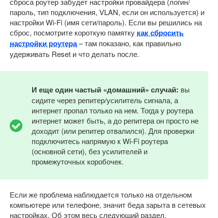
сброса роутер забудет настройки провайдера (логин/
пароль, тип подключения, VLAN, если он используется) и
настройки Wi-Fi (имя сети/пароль). Если вы решились на
сброс, посмотрите короткую памятку
как сбросить
настройки роутера
– там показано, как правильно
удерживать Reset и что делать после.
И еще один частый «домашний» случай:
вы
сидите через репитер/усилитель сигнала, а
интернет пропал только на нем. Тогда у роутера
интернет может быть, а до репитера он просто не
доходит (или репитер отвалился). Для проверки
подключитесь напрямую к Wi-Fi роутера
(основной сети), без усилителей и
промежуточных коробочек.
Если же проблема наблюдается только на отдельном
компьютере или телефоне, значит беда зарыта в сетевых
настройках. Об этом весь следующий раздел.