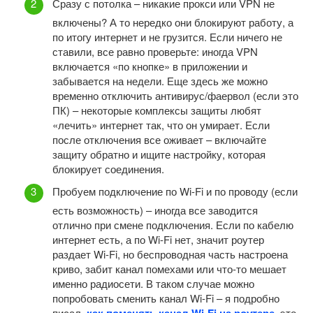
Сразу с потолка – никакие прокси или VPN не
включены? А то нередко они блокируют работу, а
по итогу интернет и не грузится. Если ничего не
ставили, все равно проверьте: иногда VPN
включается «по кнопке» в приложении и
забывается на недели. Еще здесь же можно
временно отключить антивирус/фаервол (если это
ПК) – некоторые комплексы защиты любят
«лечить» интернет так, что он умирает. Если
после отключения все оживает – включайте
защиту обратно и ищите настройку, которая
блокирует соединения.
Пробуем подключение по Wi-Fi и по проводу (если
есть возможность) – иногда все заводится
отлично при смене подключения. Если по кабелю
интернет есть, а по Wi-Fi нет, значит роутер
раздает Wi-Fi, но беспроводная часть настроена
криво, забит канал помехами или что-то мешает
именно радиосети. В таком случае можно
попробовать сменить канал Wi-Fi – я подробно
писал,
как поменять канал Wi-Fi на роутере
, это