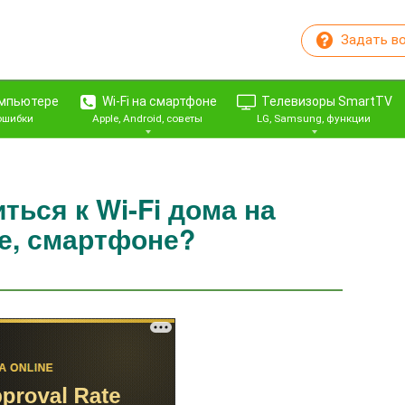
Задать в
омпьютере
Wi-Fi на смартфоне
Телевизоры SmartTV
 ошибки
Apple, Android, советы
LG, Samsung, функции
ться к Wi-Fi дома на
е, смартфоне?