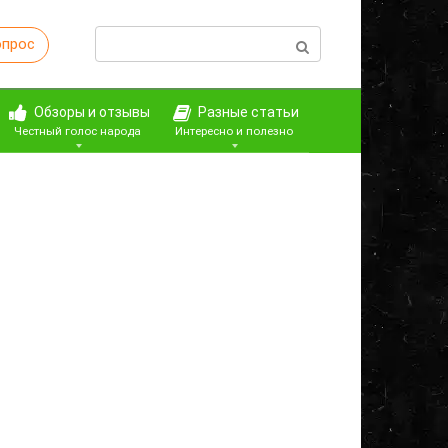
Поиск:
опрос
Обзоры и отзывы
Разные статьи
Честный голос народа
Интересно и полезно