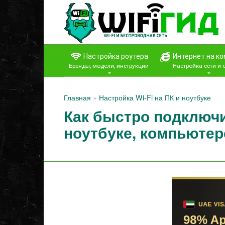
Перейти
к
контенту
Настройка роутера
Интернет на к
Бренды, модели, инструкции
Настройка сети и
Главная
»
Настройка Wi-Fi на ПК и ноутбуке
Как быстро подключи
ноутбуке, компьютер