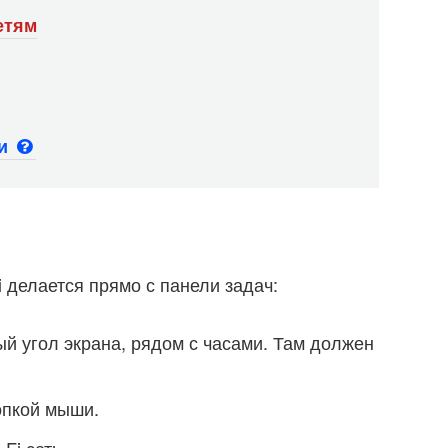
етям
ьи
 делается прямо с панели задач:
й угол экрана, рядом с часами. Там должен
опкой мыши.
Fi сеть.