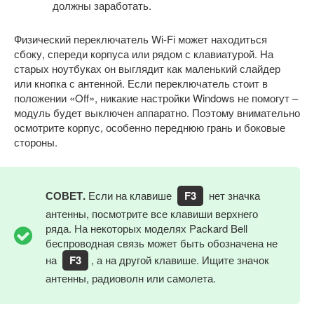
должны заработать.
Физический переключатель Wi-Fi может находиться
сбоку, спереди корпуса или рядом с клавиатурой. На
старых ноутбуках он выглядит как маленький слайдер
или кнопка с антенной. Если переключатель стоит в
положении «Off», никакие настройки Windows не помогут –
модуль будет выключен аппаратно. Поэтому внимательно
осмотрите корпус, особенно переднюю грань и боковые
стороны.
СОВЕТ.
Если на клавише
F3
нет значка
антенны, посмотрите все клавиши верхнего
ряда. На некоторых моделях Packard Bell
беспроводная связь может быть обозначена не
на
F3
, а на другой клавише. Ищите значок
антенны, радиоволн или самолета.