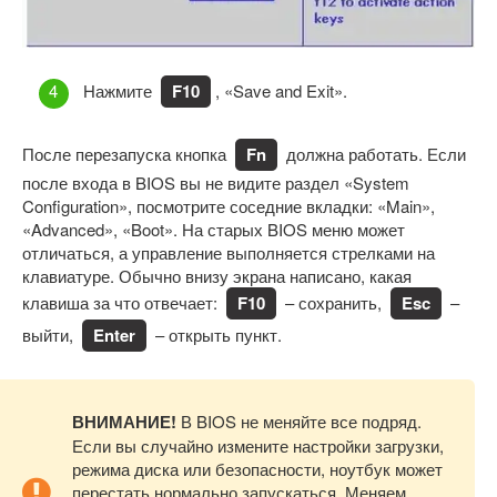
Нажмите
F10
, «Save and Exit».
После перезапуска кнопка
Fn
должна работать. Если
после входа в BIOS вы не видите раздел «System
Configuration», посмотрите соседние вкладки: «Main»,
«Advanced», «Boot». На старых BIOS меню может
отличаться, а управление выполняется стрелками на
клавиатуре. Обычно внизу экрана написано, какая
клавиша за что отвечает:
F10
– сохранить,
Esc
–
выйти,
Enter
– открыть пункт.
ВНИМАНИЕ!
В BIOS не меняйте все подряд.
Если вы случайно измените настройки загрузки,
режима диска или безопасности, ноутбук может
перестать нормально запускаться. Меняем