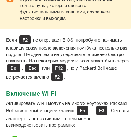
только пункт, который связан с
функциональными клавишами, сохраняем
настройки и выходим.
Если
F2
не открывает BIOS, попробуйте нажимать
клавишу сразу после включения ноутбука несколько раз
подряд. Не один раз и не удерживать, а именно быстро
нажимать. На некоторых моделях вход может быть через
Del
,
Esc
или
F12
, но у Packard Bell чаще
встречается именно
F2
.
Включение Wi-Fi
Активировать Wi-Fi модуль на многих ноутбуках Packard
Bell можно комбинацией клавиш
Fn
+
F3
. Сетевой
адаптер станет активным – с ним можно
взаимодействовать программно: