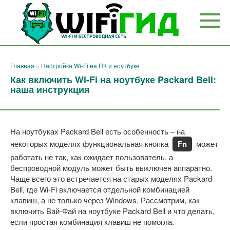
Перейти
к
контенту
Главная
»
Настройка Wi-Fi на ПК и ноутбуке
Как включить Wi-Fi на ноутбуке Packard Bell:
наша инструкция
На ноутбуках Packard Bell есть особенность – на
некоторых моделях функциональная кнопка
Fn
может
работать не так, как ожидает пользователь, а
беспроводной модуль может быть выключен аппаратно.
Чаще всего это встречается на старых моделях Packard
Bell, где Wi-Fi включается отдельной комбинацией
клавиш, а не только через Windows. Рассмотрим, как
включить Вай-Фай на ноутбуке Packard Bell и что делать,
если простая комбинация клавиш не помогла.