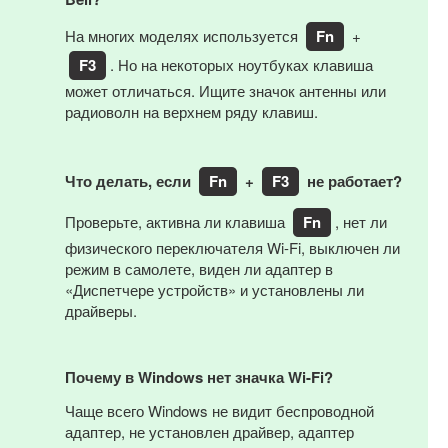
На многих моделях используется
Fn
+
F3
. Но на некоторых ноутбуках клавиша
может отличаться. Ищите значок антенны или
радиоволн на верхнем ряду клавиш.
Что делать, если
Fn
+
F3
не работает?
Проверьте, активна ли клавиша
Fn
, нет ли
физического переключателя Wi-Fi, выключен ли
режим в самолете, виден ли адаптер в
«Диспетчере устройств» и установлены ли
драйверы.
Почему в Windows нет значка Wi-Fi?
Чаще всего Windows не видит беспроводной
адаптер, не установлен драйвер, адаптер