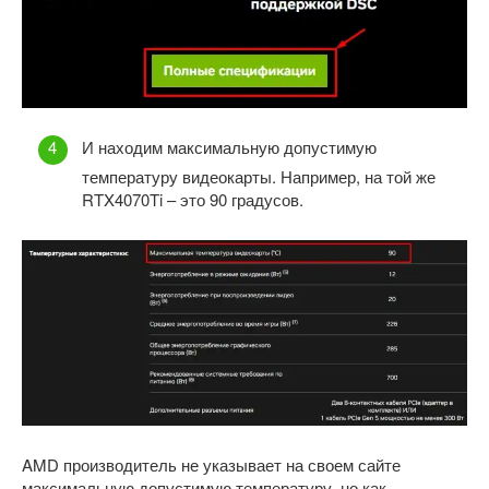
И находим максимальную допустимую
температуру видеокарты. Например, на той же
RTX4070Ti – это 90 градусов.
AMD производитель не указывает на своем сайте
максимальную допустимую температуру, но как