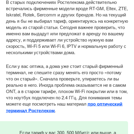
В старых подключениях Ростелекома действительно
встречались фирменные модели вроде RT-GM, Eltex, ZTE,
Iskratel, Rotek, Sercomm и других брендов. Но на текущий
день я бы не выбирал тариф, ориентируясь на конкретную
модель из старой статьи. Сегодня важнее проверить, что
именно вам выдадут или предложат в аренду по вашему
адресу, и поддерживает ли устройство нужную вам
скорость, Wi-Fi 5 или Wi-Fi 6, IPTV и нормальную работу с
несколькими устройствами дома.
Если у вас оптика, а дома уже стоит старый фирменный
терминал, не спешите сразу менять его просто «потому
что он старый». Сначала проверьте, упираетесь ли вы
реально в него. Иногда проблема оказывается не в самом
ONT, а в старом тарифе, плохом Wi-Fi покрытии или в том,
что ноутбук подключен по 2.4 ГГц. Для понимания темы
можете еще посмотреть наш материал
про оптический
терминал Ростелеком
.
Если тариф у вас 300, 500 Мбит/с или выше, а