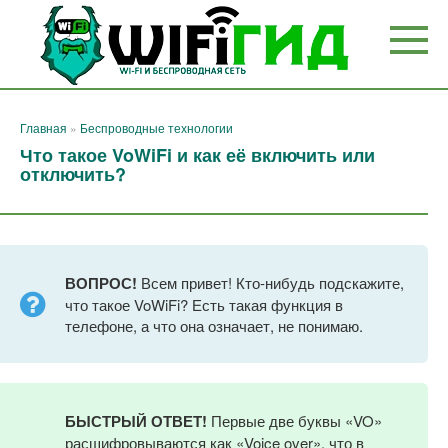
Перейти
к
контенту
Главная
»
Беспроводные технологии
Что такое VoWiFi и как её включить или
отключить?
ВОПРОС!
Всем привет! Кто-нибудь подскажите,
что такое VoWiFi? Есть такая функция в
телефоне, а что она означает, не понимаю.
БЫСТРЫЙ ОТВЕТ!
Первые две буквы «VO»
расшифровываются как «Voice over», что в