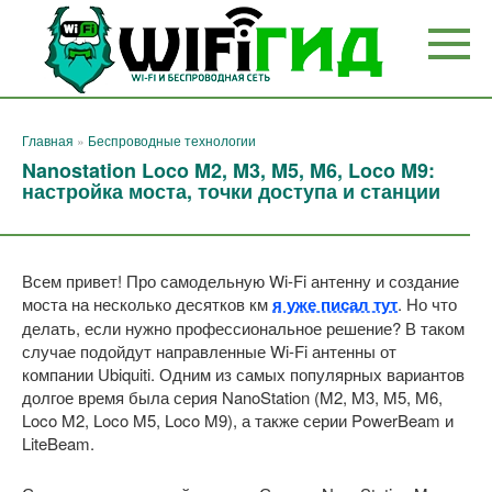
Перейти
к
контенту
Главная
»
Беспроводные технологии
Nanostation Loco M2, M3, M5, M6, Loco M9:
настройка моста, точки доступа и станции
Всем привет! Про самодельную Wi-Fi антенну и создание
моста на несколько десятков км
я уже писал тут
. Но что
делать, если нужно профессиональное решение? В таком
случае подойдут направленные Wi-Fi антенны от
компании Ubiquiti. Одним из самых популярных вариантов
долгое время была серия NanoStation (M2, M3, M5, M6,
Loco M2, Loco M5, Loco M9), а также серии PowerBeam и
LiteBeam.