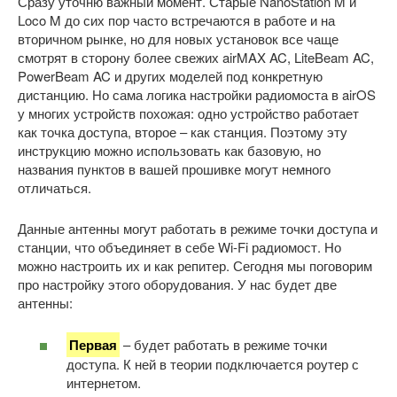
Сразу уточню важный момент. Старые NanoStation M и
Loco M до сих пор часто встречаются в работе и на
вторичном рынке, но для новых установок все чаще
смотрят в сторону более свежих airMAX AC, LiteBeam AC,
PowerBeam AC и других моделей под конкретную
дистанцию. Но сама логика настройки радиомоста в airOS
у многих устройств похожая: одно устройство работает
как точка доступа, второе – как станция. Поэтому эту
инструкцию можно использовать как базовую, но
названия пунктов в вашей прошивке могут немного
отличаться.
Данные антенны могут работать в режиме точки доступа и
станции, что объединяет в себе Wi-Fi радиомост. Но
можно настроить их и как репитер. Сегодня мы поговорим
про настройку этого оборудования. У нас будет две
антенны:
Первая
– будет работать в режиме точки
доступа. К ней в теории подключается роутер с
интернетом.