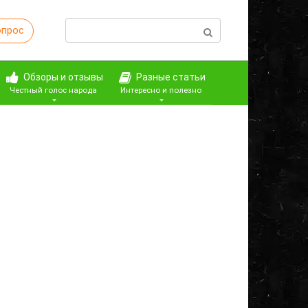
Поиск:
опрос
Обзоры и отзывы
Разные статьи
Честный голос народа
Интересно и полезно