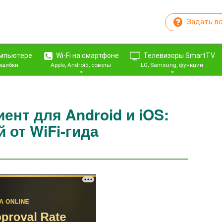
Задать в
омпьютере
Wi-Fi на смартфоне
Телевизоры SmartTV
 ошибки
Apple, Android, советы
LG, Samsung, функции
ент для Android и iOS:
 от WiFi-гида