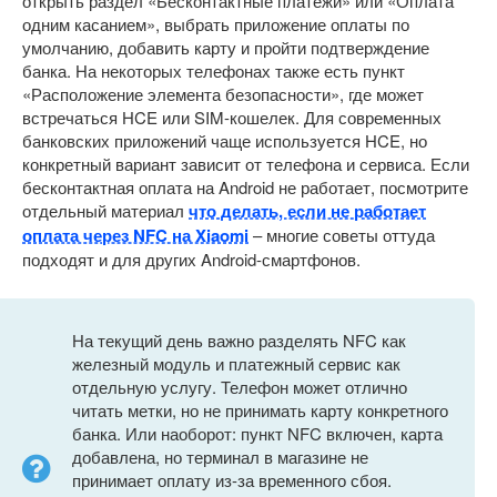
открыть раздел «Бесконтактные платежи» или «Оплата
одним касанием», выбрать приложение оплаты по
умолчанию, добавить карту и пройти подтверждение
банка. На некоторых телефонах также есть пункт
«Расположение элемента безопасности», где может
встречаться HCE или SIM-кошелек. Для современных
банковских приложений чаще используется HCE, но
конкретный вариант зависит от телефона и сервиса. Если
бесконтактная оплата на Android не работает, посмотрите
отдельный материал
что делать, если не работает
оплата через NFC на Xiaomi
– многие советы оттуда
подходят и для других Android-смартфонов.
На текущий день важно разделять NFC как
железный модуль и платежный сервис как
отдельную услугу. Телефон может отлично
читать метки, но не принимать карту конкретного
банка. Или наоборот: пункт NFC включен, карта
добавлена, но терминал в магазине не
принимает оплату из-за временного сбоя.