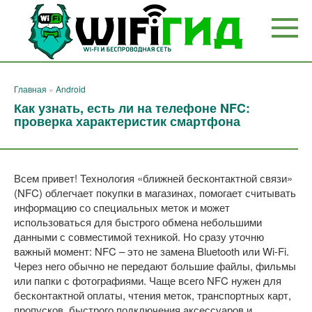
Перейти
к
контенту
Главная
»
Android
Как узнать, есть ли на телефоне NFC:
проверка характеристик смартфона
Всем привет! Технология «ближней бесконтактной связи»
(NFC) облегчает покупки в магазинах, помогает считывать
информацию со специальных меток и может
использоваться для быстрого обмена небольшими
данными с совместимой техникой. Но сразу уточню
важный момент: NFC – это не замена Bluetooth или Wi-Fi.
Через него обычно не передают большие файлы, фильмы
или папки с фотографиями. Чаще всего NFC нужен для
бесконтактной оплаты, чтения меток, транспортных карт,
пропусков, быстрого подключения аксессуаров и