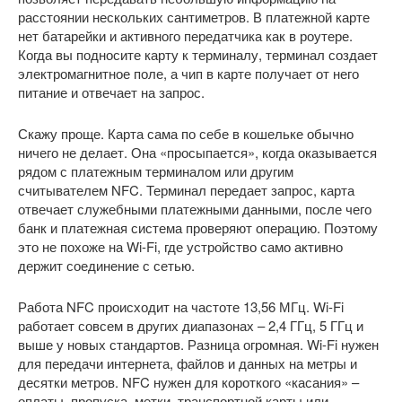
расстоянии нескольких сантиметров. В платежной карте
нет батарейки и активного передатчика как в роутере.
Когда вы подносите карту к терминалу, терминал создает
электромагнитное поле, а чип в карте получает от него
питание и отвечает на запрос.
Скажу проще. Карта сама по себе в кошельке обычно
ничего не делает. Она «просыпается», когда оказывается
рядом с платежным терминалом или другим
считывателем NFC. Терминал передает запрос, карта
отвечает служебными платежными данными, после чего
банк и платежная система проверяют операцию. Поэтому
это не похоже на Wi-Fi, где устройство само активно
держит соединение с сетью.
Работа NFC происходит на частоте 13,56 МГц. Wi-Fi
работает совсем в других диапазонах – 2,4 ГГц, 5 ГГц и
выше у новых стандартов. Разница огромная. Wi-Fi нужен
для передачи интернета, файлов и данных на метры и
десятки метров. NFC нужен для короткого «касания» –
оплаты, пропуска, метки, транспортной карты или