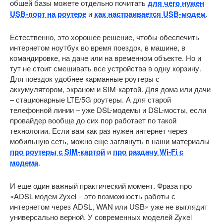
общей базы можете отдельно почитать
для чего нужен
USB-порт на роутере
и
как настраивается USB-модем
.
Естественно, это хорошее решение, чтобы обеспечить
интернетом ноутбук во время поездок, в машине, в
командировке, на даче или на временном объекте. Но и
тут не стоит смешивать все устройства в одну корзину.
Для поездок удобнее карманные роутеры с
аккумулятором, экраном и SIM-картой. Для дома или дачи
– стационарные LTE/5G роутеры. А для старой
телефонной линии – уже DSL-модемы и DSL-мосты, если
провайдер вообще до сих пор работает по такой
технологии. Если вам как раз нужен интернет через
мобильную сеть, можно еще заглянуть в наши материалы
про роутеры с SIM-картой
и
про раздачу Wi-Fi с
модема
.
И еще один важный практический момент. Фраза про
«ADSL-модем Zyxel – это возможность работы с
интернетом через ADSL, WAN или USB» уже не выглядит
универсально верной. У современных моделей Zyxel