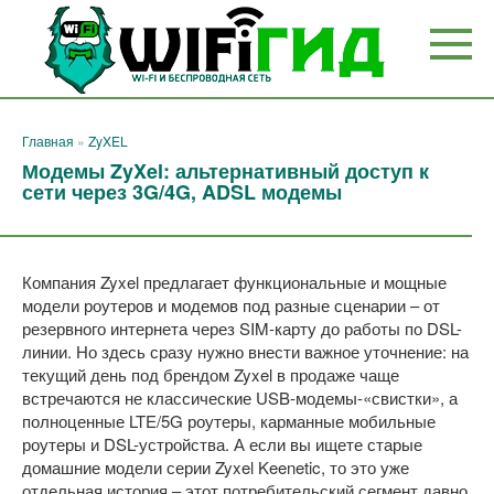
Перейти
к
контенту
Главная
»
ZyXEL
Модемы ZyXel: альтернативный доступ к
сети через 3G/4G, ADSL модемы
Компания Zyxel предлагает функциональные и мощные
модели роутеров и модемов под разные сценарии – от
резервного интернета через SIM-карту до работы по DSL-
линии. Но здесь сразу нужно внести важное уточнение: на
текущий день под брендом Zyxel в продаже чаще
встречаются не классические USB-модемы-«свистки», а
полноценные LTE/5G роутеры, карманные мобильные
роутеры и DSL-устройства. А если вы ищете старые
домашние модели серии Zyxel Keenetic, то это уже
отдельная история – этот потребительский сегмент давно