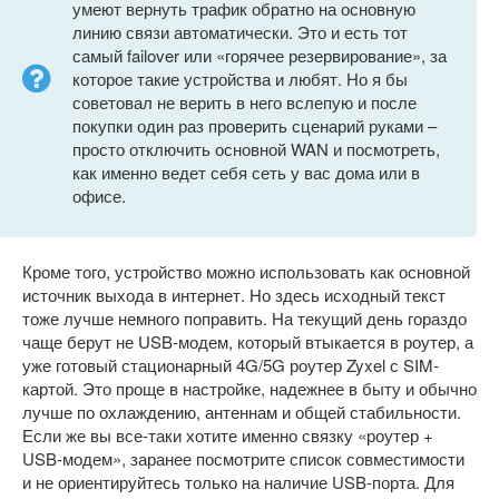
умеют вернуть трафик обратно на основную
линию связи автоматически. Это и есть тот
самый failover или «горячее резервирование», за
которое такие устройства и любят. Но я бы
советовал не верить в него вслепую и после
покупки один раз проверить сценарий руками –
просто отключить основной WAN и посмотреть,
как именно ведет себя сеть у вас дома или в
офисе.
Кроме того, устройство можно использовать как основной
источник выхода в интернет. Но здесь исходный текст
тоже лучше немного поправить. На текущий день гораздо
чаще берут не USB-модем, который втыкается в роутер, а
уже готовый стационарный 4G/5G роутер Zyxel с SIM-
картой. Это проще в настройке, надежнее в быту и обычно
лучше по охлаждению, антеннам и общей стабильности.
Если же вы все-таки хотите именно связку «роутер +
USB-модем», заранее посмотрите список совместимости
и не ориентируйтесь только на наличие USB-порта. Для