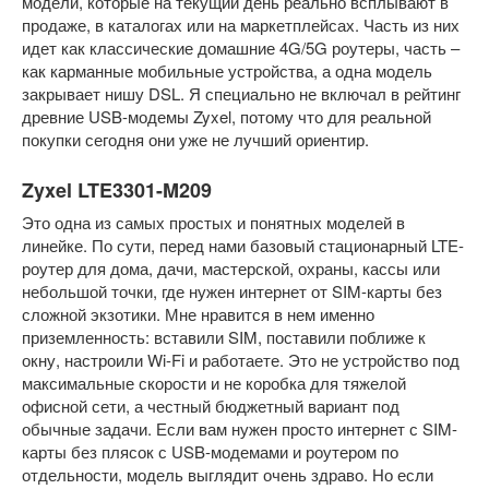
модели, которые на текущий день реально всплывают в
продаже, в каталогах или на маркетплейсах. Часть из них
идет как классические домашние 4G/5G роутеры, часть –
как карманные мобильные устройства, а одна модель
закрывает нишу DSL. Я специально не включал в рейтинг
древние USB-модемы Zyxel, потому что для реальной
покупки сегодня они уже не лучший ориентир.
Zyxel LTE3301-M209
Это одна из самых простых и понятных моделей в
линейке. По сути, перед нами базовый стационарный LTE-
роутер для дома, дачи, мастерской, охраны, кассы или
небольшой точки, где нужен интернет от SIM-карты без
сложной экзотики. Мне нравится в нем именно
приземленность: вставили SIM, поставили поближе к
окну, настроили Wi-Fi и работаете. Это не устройство под
максимальные скорости и не коробка для тяжелой
офисной сети, а честный бюджетный вариант под
обычные задачи. Если вам нужен просто интернет с SIM-
карты без плясок с USB-модемами и роутером по
отдельности, модель выглядит очень здраво. Но если