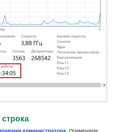
 строка
. Применяем
 правами администратора