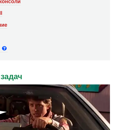
 консоли
l
ние
и
 задач