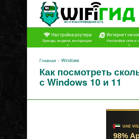
Перейти
к
контенту
Настройка роутера
Интернет на к
Бренды, модели, инструкции
Настройка сети и
Главная
»
Windows
Как посмотреть скол
с Windows 10 и 11