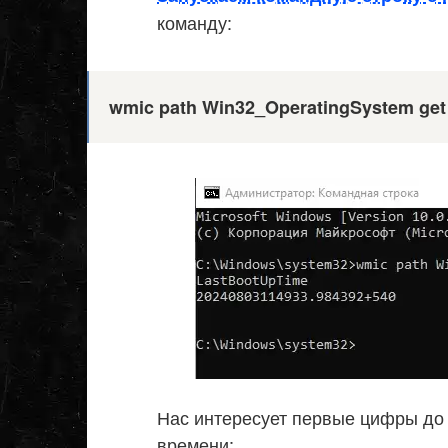
команду:
wmic path Win32_OperatingSystem ge
Нас интересует первые цифры до 
времени: