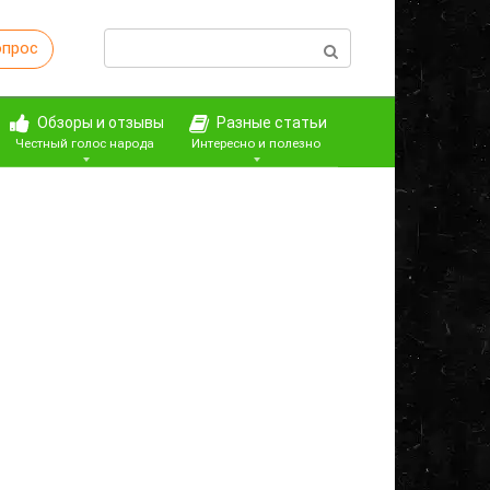
Поиск:
опрос
Обзоры и отзывы
Разные статьи
Честный голос народа
Интересно и полезно