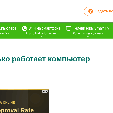
Задать в
омпьютере
Wi-Fi на смартфоне
Телевизоры SmartTV
 ошибки
Apple, Android, советы
LG, Samsung, функции
ько работает компьютер