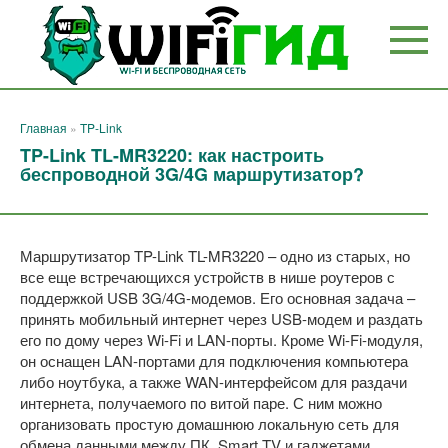
Перейти
к
контенту
Главная
»
TP-Link
TP-Link TL-MR3220: как настроить
беспроводной 3G/4G маршрутизатор?
Маршрутизатор TP-Link TL-MR3220 – одно из старых, но
все еще встречающихся устройств в нише роутеров с
поддержкой USB 3G/4G-модемов. Его основная задача –
принять мобильный интернет через USB-модем и раздать
его по дому через Wi-Fi и LAN-порты. Кроме Wi-Fi-модуля,
он оснащен LAN-портами для подключения компьютера
либо ноутбука, а также WAN-интерфейсом для раздачи
интернета, получаемого по витой паре. С ним можно
организовать простую домашнюю локальную сеть для
обмена данными между ПК, Smart TV и гаджетами.