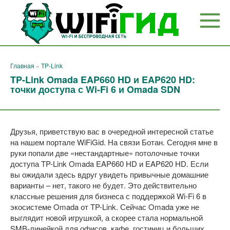
Перейти
к
контенту
Главная
»
TP-Link
TP-Link Omada EAP660 HD и EAP620 HD:
точки доступа с Wi-Fi 6 и Omada SDN
Друзья, приветствую вас в очередной интересной статье
на нашем портале WiFiGid. На связи Ботан. Сегодня мне в
руки попали две «нестандартные» потолочные точки
доступа TP-Link Omada EAP660 HD и EAP620 HD. Если
вы ожидали здесь вдруг увидеть привычные домашние
варианты – нет, такого не будет. Это действительно
классные решения для бизнеса с поддержкой Wi-Fi 6 в
экосистеме Omada от TP-Link. Сейчас Omada уже не
выглядит новой игрушкой, а скорее стала нормальной
SMB-линейкой для офисов, кафе, гостиниц и больших