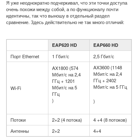
Я уже неоднократно подчеркивал, что эти точки доступа
очень похожи между собой, а по функционалу почти
идентичны, так что выношу в отдельный раздел
сравнение. Здесь действительно не так много отличий:
EAP620 HD
EAP660 HD
Порт Ethernet
1 Гбит/с
2,5 Гбит/с
AX3600 (1148
AX1800 (574
Мбит/с на 2,4
Мбит/с на 2,4
ГГц + 2402
ГГц + 1201
Мбит/с на 5 ГГц
Мбит/с на 5
Wi-Fi
ГГц
)
)
Потоки
2+2 (4 потока)
4 +4 (8 потоков)
Антенны
2+2
4+4