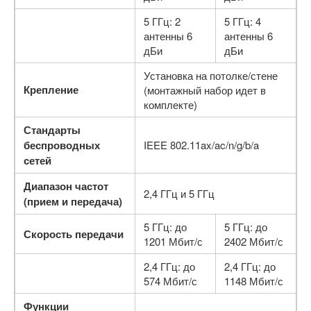
5 ГГц: 2
5 ГГц: 4
антенны 6
антенны 6
дБи
дБи
Установка на потолке/стене
Крепление
(монтажный набор идет в
комплекте)
Стандарты
беспроводных
IEEE 802.11ax/ac/n/g/b/a
сетей
Диапазон частот
2,4 ГГц и 5 ГГц
(прием и передача)
5 ГГц: до
5 ГГц: до
Скорость передачи
1201 Мбит/с
2402 Мбит/с
2,4 ГГц: до
2,4 ГГц: до
574 Мбит/с
1148 Мбит/с
Функции