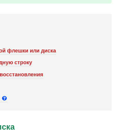
ой флешки или диска
дную строку
 восстановления
и
иска