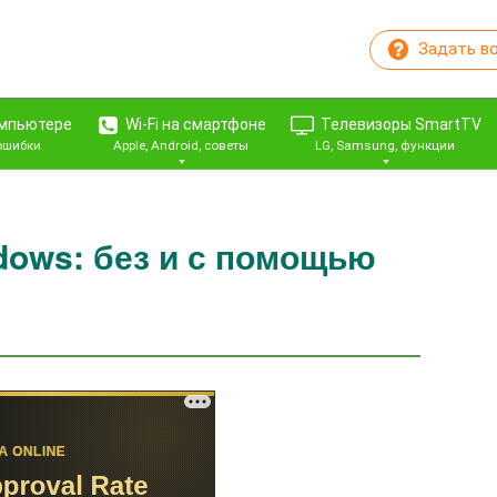
Задать в
омпьютере
Wi-Fi на смартфоне
Телевизоры SmartTV
 ошибки
Apple, Android, советы
LG, Samsung, функции
dows: без и с помощью