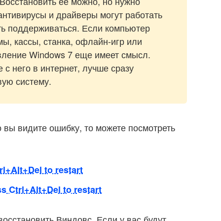
 Восстановить ее можно, но нужно
 антивирусы и драйверы могут работать
ть поддерживаться. Если компьютер
ы, кассы, станка, офлайн-игр или
вление Windows 7 еще имеет смысл.
с него в интернет, лучше сразу
вую систему.
но вы видите ошибку, то можете посмотреть
l+Alt+Del to restart
Ctrl+Alt+Del to restart
восстановить Виндовс. Если у вас будут