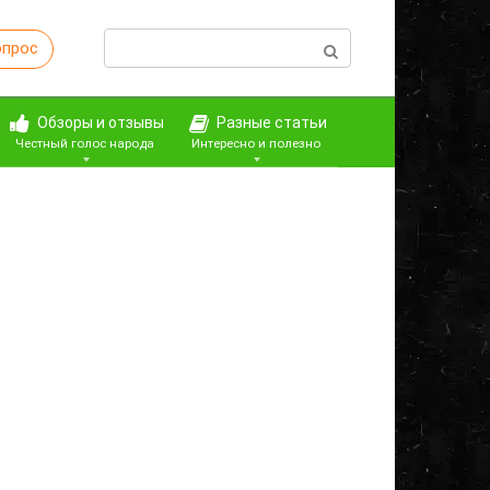
Поиск:
опрос
Обзоры и отзывы
Разные статьи
Честный голос народа
Интересно и полезно