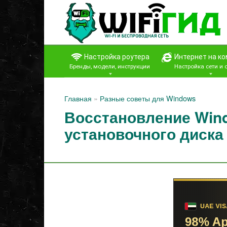
Перейти
к
контенту
Настройка роутера
Интернет на к
Бренды, модели, инструкции
Настройка сети и
Главная
»
Разные советы для Windows
Восстановление Win
установочного диска