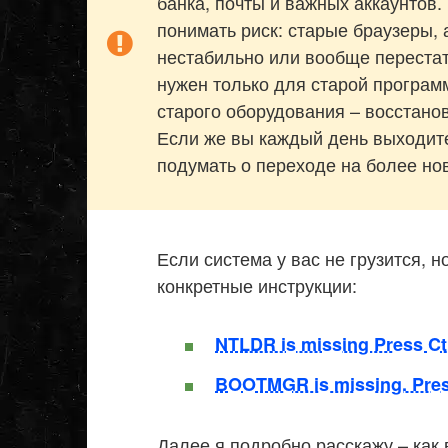
банка, почты и важных аккаунтов.
понимать риск: старые браузеры,
нестабильно или вообще переста
нужен только для старой программ
старого оборудования – восстано
Если же вы каждый день выходите 
подумать о переходе на более но
Если система у вас не грузится, 
конкретные инструкции:
NTLDR is missing Press Ctr
BOOTMGR is missing. Press 
Далее я подробно расскажу – как 