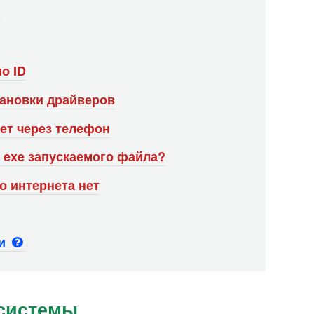
о ID
тановки драйверов
ет через телефон
т exe запускаемого файла?
о интернета нет
ьи
 системы