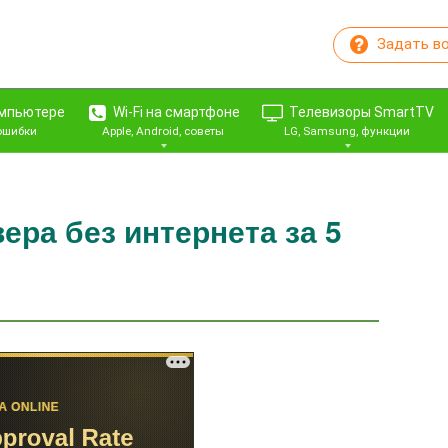
Задать в
омпьютере
Wi-Fi на смартфоне
Телевизоры SmartTV
 ошибки
Apple, Android, советы
LG, Samsung, функции
ера без интернета за 5