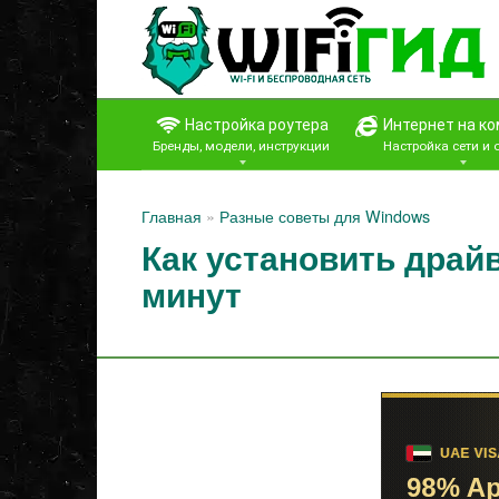
Перейти
к
контенту
Настройка роутера
Интернет на к
Бренды, модели, инструкции
Настройка сети и
Главная
»
Разные советы для Windows
Как установить драйв
минут