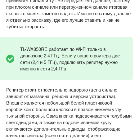
принимает сигнал и тут же передаёт его дальше, поэтому
при плохом сигнале или перегруженном канале итоговая
скорость может заметно падать. Именно поэтому дальше
я отдельно расскажу, где его лучше ставить и как не
«убить» скорость.
TL-WA850RE работает по Wi-Fi только в
диапазоне 2,4 ГГц. Если у вашего роутера две
сети (2,4 и 5 ГГц), подключать репитер нужно
именно к сети 2,4 ГГц.
Репитер стоит относительно недорого (цена сильно
зависит от магазина, региона и версии устройства).
Внешне является небольшой белой пластиковой
коробочкой с большой кнопкой в правом нижнем углу
тыльной стороны. Сама кнопка подсвечивается голубыми
светодиодами, а также на подсвечиваемом кругу
включаются дополнительные диоды, отображающие
качество сигнала (всего пять делений) и его