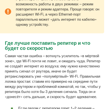
возможность работы в двух режимах – режим
повторителя и режим адаптера. Проще говоря: он
расширяет Wi-Fi, а через Ethernet-порт
параллельно может «дать интернет по кабелю»
одному устройству.
Где лучше поставить репитер и что
будет со скоростью
Самая частая ошибка – воткнуть усилитель «в мёртвой
зоне», где Wi-Fi почти не ловит, и ожидать чуда. Репитер
не создаёт интернет из воздуха: ему нужно качественно
принять сигнал от роутера, иначе он будет
ретранслировать уже «полумёртвый» Wi-Fi. Правильная
логика простая: ставим его примерно на середине пути
между роутером и проблемной комнатой, но так, чтобы у
репитера было хотя бы 3 деления сигнала. Тогда он и
«донесёт» сеть дальше, и скорость будет адекватнее.
Если рядом с репитером горит 1–2 деления –