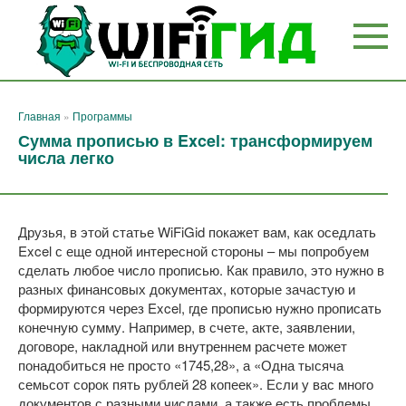
Перейти
к
контенту
Главная
»
Программы
Сумма прописью в Excel: трансформируем
числа легко
Друзья, в этой статье WiFiGid покажет вам, как оседлать
Excel с еще одной интересной стороны – мы попробуем
сделать любое число прописью. Как правило, это нужно в
разных финансовых документах, которые зачастую и
формируются через Excel, где прописью нужно прописать
конечную сумму. Например, в счете, акте, заявлении,
договоре, накладной или внутреннем расчете может
понадобиться не просто «1745,28», а «Одна тысяча
семьсот сорок пять рублей 28 копеек». Если у вас много
документов с разными числами, а также есть проблемы