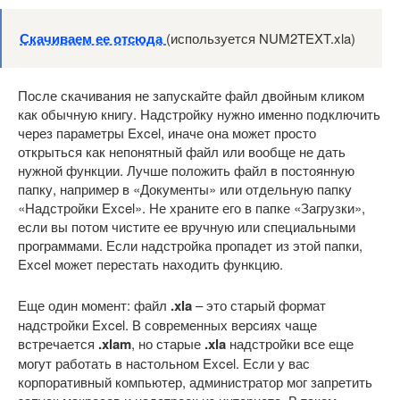
Скачиваем ее отсюда
(используется NUM2TEXT.xla)
После скачивания не запускайте файл двойным кликом
как обычную книгу. Надстройку нужно именно подключить
через параметры Excel, иначе она может просто
открыться как непонятный файл или вообще не дать
нужной функции. Лучше положить файл в постоянную
папку, например в «Документы» или отдельную папку
«Надстройки Excel». Не храните его в папке «Загрузки»,
если вы потом чистите ее вручную или специальными
программами. Если надстройка пропадет из этой папки,
Excel может перестать находить функцию.
Еще один момент: файл
.xla
– это старый формат
надстройки Excel. В современных версиях чаще
встречается
.xlam
, но старые
.xla
надстройки все еще
могут работать в настольном Excel. Если у вас
корпоративный компьютер, администратор мог запретить