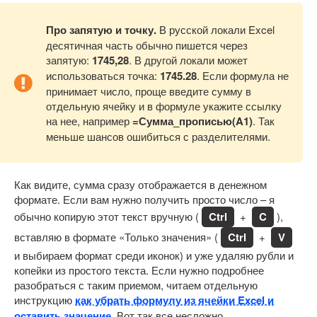
Про запятую и точку.
В русской локали Excel
десятичная часть обычно пишется через
запятую:
1745,28
. В другой локали может
использоваться точка:
1745.28
. Если формула не
принимает число, проще введите сумму в
отдельную ячейку и в формуле укажите ссылку
на нее, например
=Сумма_прописью(A1)
. Так
меньше шансов ошибиться с разделителями.
Как видите, сумма сразу отображается в денежном
формате. Если вам нужно получить просто число – я
обычно копирую этот текст вручную (
Ctrl
+
C
),
вставляю в формате «Только значения» (
Ctrl
+
V
и выбираем формат среди иконок) и уже удаляю рубли и
копейки из простого текста. Если нужно подробнее
разобраться с таким приемом, читаем отдельную
инструкцию
как убрать формулу из ячейки Excel и
оставить значение
. Вот так все несложно.