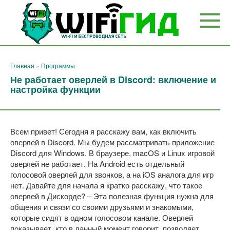
Перейти
к
контенту
Главная
»
Программы
Не работает оверлей в Discord: включение и
настройка функции
Всем привет! Сегодня я расскажу вам, как включить
оверлей в Discord. Мы будем рассматривать приложение
Discord для Windows. В браузере, macOS и Linux игровой
оверлей не работает. На Android есть отдельный
голосовой оверлей для звонков, а на iOS аналога для игр
нет. Давайте для начала я кратко расскажу, что такое
оверлей в Дискорде? – Эта полезная функция нужна для
общения и связи со своими друзьями и знакомыми,
которые сидят в одном голосовом канале. Оверлей
показывает, кто в данный момент говорит, позволяет