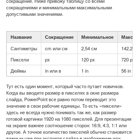
сокращение. Ниже привожу таблицу со всеми
сокращениями и минимальными-максимальными
допустимыми значениями.
Название
Сокращение
Минимальное
Максим
Сантиметры
cm или см
2,54 см
142,24 
Пиксели
px
120 px
720 px
Дюймы
in или в
1 in
56 in
Тут есть один момент, который часто путает новичков.
Когда вы вводите размер в пикселях в окне размера
слайда, PowerPoint все равно потом переводит это
значение в свои рабочие единицы. То есть «пиксели»
здесь не всегда нужно понимать так же, как размер
готовой картинки 1920 на 1080 пикселей. Для презентации
на экране важнее соотношение сторон: 16:9, 4:3, 1:1 или
другое. А точное количество пикселей обычно становится
важным уже при экспорте слайда в изображение или