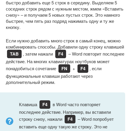
быстро добавить еще 5 строк в середину. Выделяем 5
соседних строк рядом с нужным местом, жмем «Вставить
снизу» – и получаем 5 новых пустых строк. Это намного
быстрее, чем пять раз подряд нажимать одну и ту же
кнопку.
Если нужно добавить много строк в самый конец, можно
комбинировать способы. Добавили одну строку клавишей
TAB
, затем нажали
F4
– Word повторит последнее
действие. На многих клавиатурах ноутбуков может
понадобиться сочетание
FN
+
F4
, если
функциональные клавиши работают через
дополнительный режим.
Клавиша
F4
в Word часто повторяет
последнее действие. Например, вы вставили
строку снизу, нажали
F4
– Word попробует
вставить еще одну такую же строку. Это не