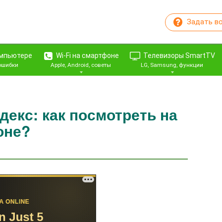
Задать в
омпьютере
Wi-Fi на смартфоне
Телевизоры SmartTV
 ошибки
Apple, Android, советы
LG, Samsung, функции
декс: как посмотреть на
оне?