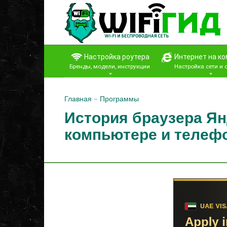
Перейти
к
контенту
Настройка роутера
Интернет на к
Бренды, модели, инструкции
Настройка сети и
Главная
»
Программы
История браузера Ян
компьютере и телеф