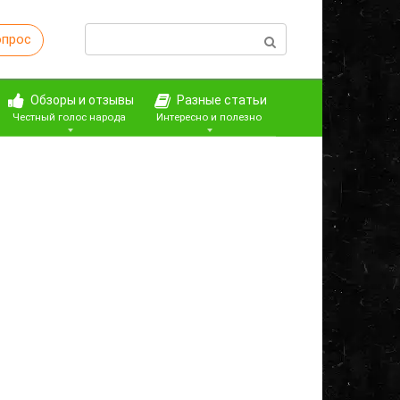
Поиск:
опрос
Обзоры и отзывы
Разные статьи
Честный голос народа
Интересно и полезно