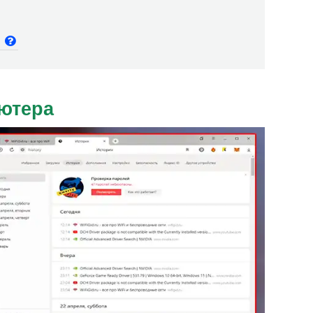
и
ьютера