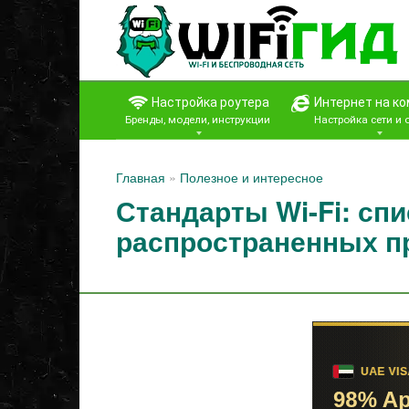
Перейти
к
контенту
Настройка роутера
Интернет на к
Бренды, модели, инструкции
Настройка сети и
Главная
»
Полезное и интересное
Стандарты Wi-Fi: сп
распространенных п