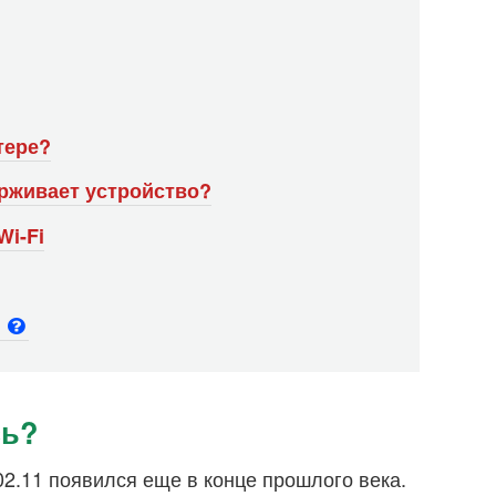
тере?
держивает устройство?
i-Fi
и
сь?
02.11 появился еще в конце прошлого века.