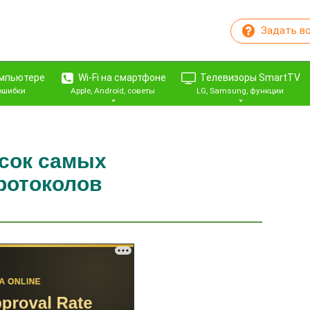
Задать в
омпьютере
Wi-Fi на смартфоне
Телевизоры SmartTV
 ошибки
Apple, Android, советы
LG, Samsung, функции
исок самых
ротоколов