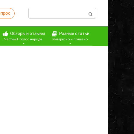
Поиск:
опрос
Обзоры и отзывы
Разные статьи
Честный голос народа
Интересно и полезно