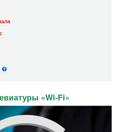
нала
с
и
евиатуры «Wi-Fi»