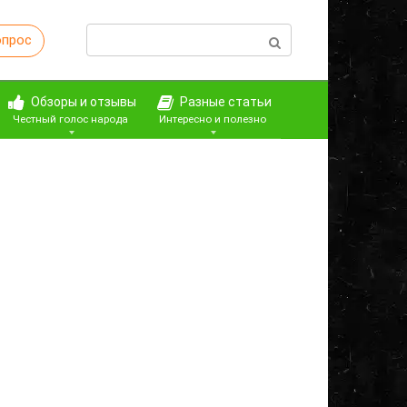
Поиск:
опрос
Обзоры и отзывы
Разные статьи
Честный голос народа
Интересно и полезно