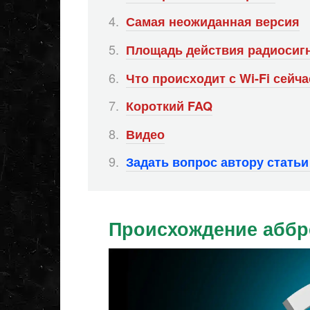
Самая неожиданная версия
Площадь действия радиосиг
Что происходит с Wi-Fi сейча
Короткий FAQ
Видео
Задать вопрос автору стать
Происхождение аббр