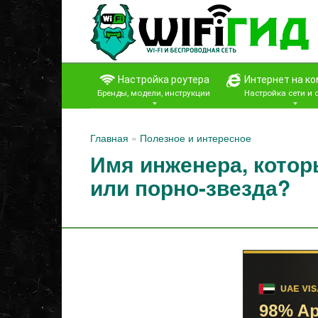
Перейти
к
контенту
Настройка роутера
Интернет на к
Бренды, модели, инструкции
Настройка сети и
Главная
»
Полезное и интересное
Имя инженера, котор
или порно-звезда?