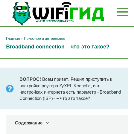
Перейти
к
контенту
Главная
»
Полезное и интересное
Broadband connection – что это такое?
ВОПРОС!
Всем привет. Решил приступить к
настройке роутера ZyXEL Keenetic, и в
настройках интернета есть параметр «Broadband
Connection (ISP)» – что это такое?
Содержание