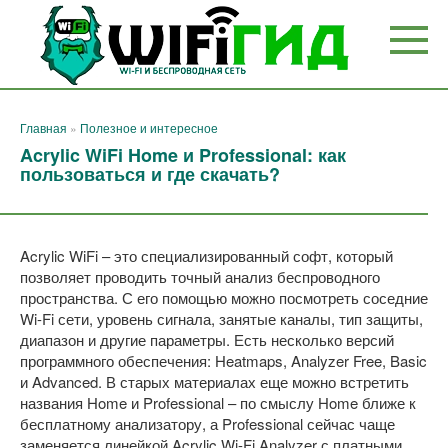
Перейти
к
контенту
Главная
»
Полезное и интересное
Acrylic WiFi Home и Professional: как
пользоваться и где скачать?
Acrylic WiFi – это специализированный софт, который
позволяет проводить точный анализ беспроводного
пространства. С его помощью можно посмотреть соседние
Wi-Fi сети, уровень сигнала, занятые каналы, тип защиты,
диапазон и другие параметры. Есть несколько версий
программного обеспечения: Heatmaps, Analyzer Free, Basic
и Advanced. В старых материалах еще можно встретить
названия Home и Professional – по смыслу Home ближе к
бесплатному анализатору, а Professional сейчас чаще
заменяется линейкой Acrylic Wi-Fi Analyzer с платными