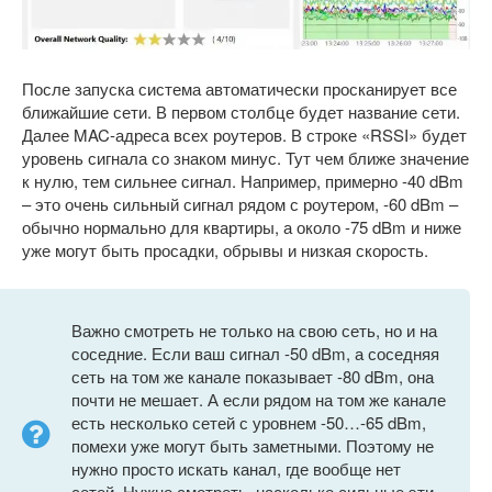
После запуска система автоматически просканирует все
ближайшие сети. В первом столбце будет название сети.
Далее MAC-адреса всех роутеров. В строке «RSSI» будет
уровень сигнала со знаком минус. Тут чем ближе значение
к нулю, тем сильнее сигнал. Например, примерно -40 dBm
– это очень сильный сигнал рядом с роутером, -60 dBm –
обычно нормально для квартиры, а около -75 dBm и ниже
уже могут быть просадки, обрывы и низкая скорость.
Важно смотреть не только на свою сеть, но и на
соседние. Если ваш сигнал -50 dBm, а соседняя
сеть на том же канале показывает -80 dBm, она
почти не мешает. А если рядом на том же канале
есть несколько сетей с уровнем -50…-65 dBm,
помехи уже могут быть заметными. Поэтому не
нужно просто искать канал, где вообще нет
сетей. Нужно смотреть, насколько сильные эти