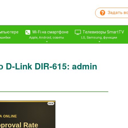
Задать в
омпьютере
Wi-Fi на смартфоне
Телевизоры SmartTV
 ошибки
Apple, Android, советы
LG, Samsung, функции
 D-Link DIR-615: admin