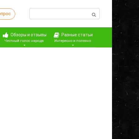
Поиск:
опрос
Обзоры и отзывы
Разные статьи
Честный голос народа
Интересно и полезно