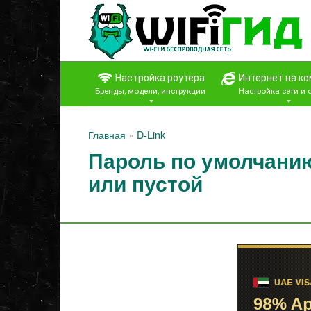
Перейти
к
контенту
Настройка роутера
Интернет на к
Бренды, модели, инструкции
Настройка сети и
Главная
»
D-Link
Пароль по умолчанию
или пустой