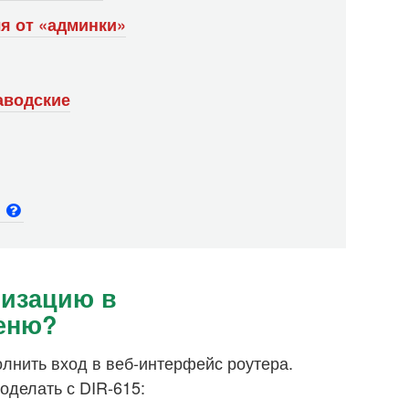
я от «админки»
аводские
и
ризацию в
еню?
лнить вход в веб-интерфейс роутера.
оделать с DIR-615: