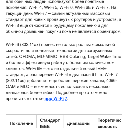
для обычных людей используют более понятные
поколения: Wi-Fi 4, Wi-Fi 5, Wi-Fi 6, Wi-Fi 6E и Wi-Fi 7. На
текущий день Wi-Fi 7 – самый актуальный массовый
стандарт для новых продвинутых роутеров и устройств, а
Wi-Fi 8 еще относится к будущему поколению и для
обычной домашней покупки пока не является ориентиром.
Wi-Fi 6 (802.11ax) принес не только рост максимальной
скорости, но и полезные технологии для загруженных
сетей: OFDMA, MU-MIMO, BSS Coloring, Target Wake Time
и более эффективную работу с большим количеством
клиентов. Wi-Fi 6E – это не отдельный новый IEEE-
стандарт, а расширение Wi-Fi 6 в диапазон 6 ГГц. Wi-Fi 7
(802.11be) добавляет еще более широкие каналы, 4096-
QAM и MLO – возможность использовать несколько
диапазонов более гибко. Подробнее про это можно
прочитать в статье
про Wi-Fi 7
.
Стандарт
Теоретическа
Поколение
Диапазоны
IEEE
скорость