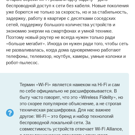
беспроводной доступ к сети без кабеля. Новые поколения
уже борются не только за скорость, но и за стабильность,
задержку, работу в квартире с десятками соседских
сетей, поддержку большого количества устройств и
экономию энергии на смартфонах и умной технике.
Поэтому новый роутер не всегда нужен только ради
«больше мегабит». Иногда он нужен ради того, чтобы сеть
не разваливалась, когда дома одновременно работают
телефоны, телевизор, ноутбук, камеры, умные колонки и
робот-пылесос.
Термин «Wi-Fi» является намеком на Hi-Fi и сам
по себе официально не расшифровывается. В
быту часто говорят, что это «Wireless Fidelity», но
это скорее популярное объяснение, а не строгая
техническая расшифровка. Для нас важнее
другое: Wi-Fi – это бренд и набор технологий
беспроводной локальной сети. За
совместимость устройств отвечает Wi-Fi Alliance,
а сами технические стандарты описывает