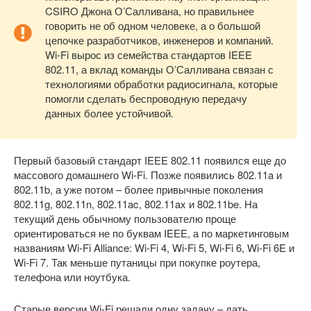
CSIRO Джона О’Салливана, но правильнее
говорить не об одном человеке, а о большой
цепочке разработчиков, инженеров и компаний.
Wi-Fi вырос из семейства стандартов IEEE
802.11, а вклад команды О’Салливана связан с
технологиями обработки радиосигнала, которые
помогли сделать беспроводную передачу
данных более устойчивой.
Первый базовый стандарт IEEE 802.11 появился еще до
массового домашнего Wi-Fi. Позже появились 802.11a и
802.11b, а уже потом – более привычные поколения
802.11g, 802.11n, 802.11ac, 802.11ax и 802.11be. На
текущий день обычному пользователю проще
ориентироваться не по буквам IEEE, а по маркетинговым
названиям Wi-Fi Alliance: Wi-Fi 4, Wi-Fi 5, Wi-Fi 6, Wi-Fi 6E и
Wi-Fi 7. Так меньше путаницы при покупке роутера,
телефона или ноутбука.
Старые версии Wi-Fi решали одну задачу – дать