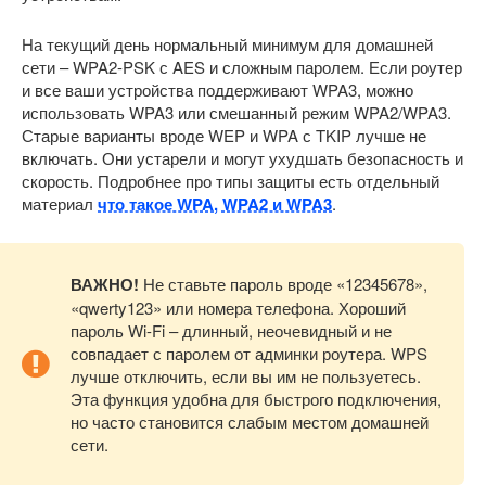
На текущий день нормальный минимум для домашней
сети – WPA2-PSK с AES и сложным паролем. Если роутер
и все ваши устройства поддерживают WPA3, можно
использовать WPA3 или смешанный режим WPA2/WPA3.
Старые варианты вроде WEP и WPA с TKIP лучше не
включать. Они устарели и могут ухудшать безопасность и
скорость. Подробнее про типы защиты есть отдельный
материал
что такое WPA, WPA2 и WPA3
.
ВАЖНО!
Не ставьте пароль вроде «12345678»,
«qwerty123» или номера телефона. Хороший
пароль Wi-Fi – длинный, неочевидный и не
совпадает с паролем от админки роутера. WPS
лучше отключить, если вы им не пользуетесь.
Эта функция удобна для быстрого подключения,
но часто становится слабым местом домашней
сети.