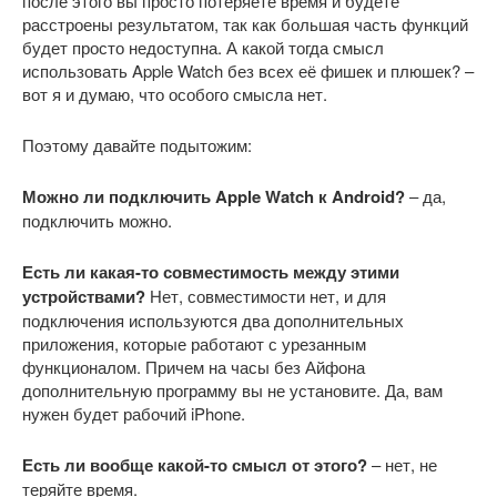
после этого вы просто потеряете время и будете
расстроены результатом, так как большая часть функций
будет просто недоступна. А какой тогда смысл
использовать Apple Watch без всех её фишек и плюшек? –
вот я и думаю, что особого смысла нет.
Поэтому давайте подытожим:
Можно ли подключить A
pple W
atch к A
ndroid?
– да,
подключить можно.
Есть ли какая-то совместимость между этими
устройствами?
Нет, совместимости нет, и для
подключения используются два дополнительных
приложения, которые работают с урезанным
функционалом. Причем на часы без Айфона
дополнительную программу вы не установите. Да, вам
нужен будет рабочий iPhone.
Есть ли вообще какой-то смысл от этого?
– нет, не
теряйте время.