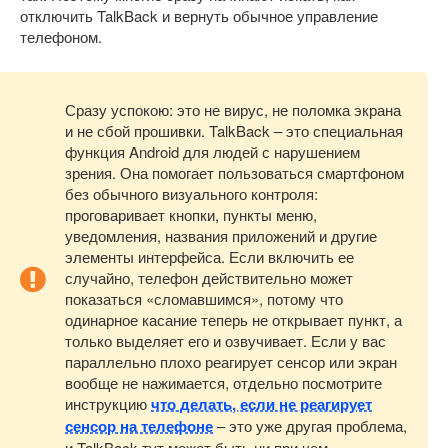
отключить TalkBack и вернуть обычное управление
телефоном.
Сразу успокою: это не вирус, не поломка экрана
и не сбой прошивки. TalkBack – это специальная
функция Android для людей с нарушением
зрения. Она помогает пользоваться смартфоном
без обычного визуального контроля:
проговаривает кнопки, пункты меню,
уведомления, названия приложений и другие
элементы интерфейса. Если включить ее
случайно, телефон действительно может
показаться «сломавшимся», потому что
одинарное касание теперь не открывает пункт, а
только выделяет его и озвучивает. Если у вас
параллельно плохо реагирует сенсор или экран
вообще не нажимается, отдельно посмотрите
инструкцию
что делать, если не реагирует
сенсор на телефоне
– это уже другая проблема,
и TalkBack тут может быть ни при чем.