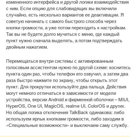
измененного интерфейса и другой логики взаимодействия
с ним. Если опцию для слабовидящих вы включили
случайно, есть несколько вариантов ее деактивации. Я
советую начинать с самого быстрого способа через
кнопки громкости, а уже потом переходить к настройкам.
Так вы не будете долго мучиться с меню, где каждый
пункт нужно сначала выделять, а потом подтверждать
двойным нажатием.
Перемещаться внутри системы с активированным
голосовым ассистентом нужно по другой схеме: коснитесь
пункта один раз, чтобы телефон его озвучил, а затем два
раза быстро нажмите по экрану, чтобы открыть этот
пункт. Для прокрутки используйте два пальца. Действия
могут немного отличаться в зависимости от модели
устройства, версии Android и фирменной оболочки – MIUI,
HyperOS, One UI, MagicOS, realme UI, ColorOS и других.
Но общая логика отключения TalkBack одинакова: либо
используем ярлык кнопками громкости, либо заходим в
«Специальные возможности» и выключаем саму службу.