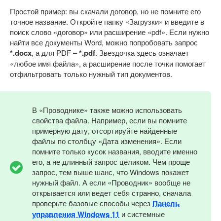
Простой пример: вы скачали договор, но не помните его
точное название. Откройте папку «Загрузки» и введите в
поиск слово «договор» или расширение «pdf». Если нужно
найти все документы Word, можно попробовать запрос
*.docx
, а для PDF –
*.pdf
. Звездочка здесь означает
«любое имя файла», а расширение после точки помогает
отфильтровать только нужный тип документов.
В «Проводнике» также можно использовать
свойства файла. Например, если вы помните
примерную дату, отсортируйте найденные
файлы по столбцу «Дата изменения». Если
помните только кусок названия, вводите именно
его, а не длинный запрос целиком. Чем проще
запрос, тем выше шанс, что Windows покажет
нужный файл. А если «Проводник» вообще не
открывается или ведет себя странно, сначала
проверьте базовые способы через
Панель
управления Windows 11
и системные