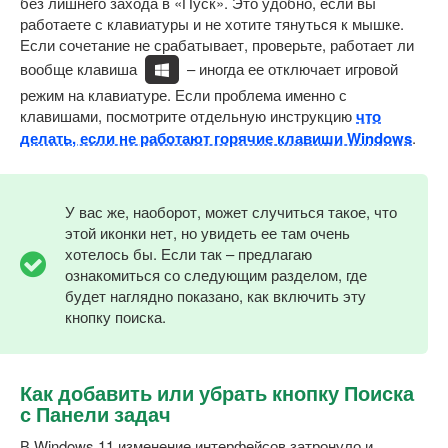
без лишнего захода в «Пуск». Это удобно, если вы
работаете с клавиатуры и не хотите тянуться к мышке.
Если сочетание не срабатывает, проверьте, работает ли
вообще клавиша
– иногда ее отключает игровой
режим на клавиатуре. Если проблема именно с
клавишами, посмотрите отдельную инструкцию
что
делать, если не работают горячие клавиши Windows
.
У вас же, наоборот, может случиться такое, что
этой иконки нет, но увидеть ее там очень
хотелось бы. Если так – предлагаю
ознакомиться со следующим разделом, где
будет наглядно показано, как включить эту
кнопку поиска.
Как добавить или убрать кнопку Поиска
с Панели задач
В Windows 11 изменение интерфейсов затронуло и