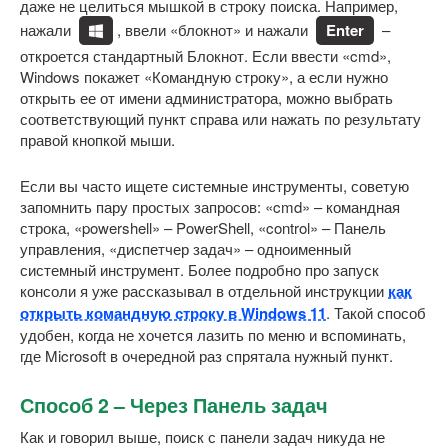
даже не целиться мышкой в строку поиска. Например,
нажали
, ввели «блокнот» и нажали
Enter
–
откроется стандартный Блокнот. Если ввести «cmd»,
Windows покажет «Командную строку», а если нужно
открыть ее от имени администратора, можно выбрать
соответствующий пункт справа или нажать по результату
правой кнопкой мыши.
Если вы часто ищете системные инструменты, советую
запомнить пару простых запросов: «cmd» – командная
строка, «powershell» – PowerShell, «control» – Панель
управления, «диспетчер задач» – одноименный
системный инструмент. Более подробно про запуск
консоли я уже рассказывал в отдельной инструкции
как
открыть командную строку в Windows 11
. Такой способ
удобен, когда не хочется лазить по меню и вспоминать,
где Microsoft в очередной раз спрятала нужный пункт.
Способ 2 – Через Панель задач
Как и говорил выше, поиск с панели задач никуда не