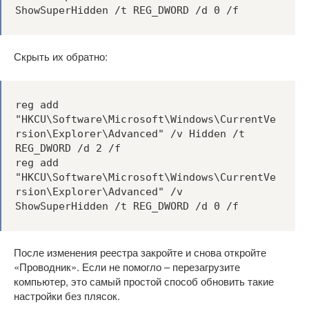
ShowSuperHidden /t REG_DWORD /d 0 /f
Скрыть их обратно:
reg add 
"HKCU\Software\Microsoft\Windows\CurrentVe
rsion\Explorer\Advanced" /v Hidden /t 
REG_DWORD /d 2 /f

reg add 
"HKCU\Software\Microsoft\Windows\CurrentVe
rsion\Explorer\Advanced" /v 
ShowSuperHidden /t REG_DWORD /d 0 /f
После изменения реестра закройте и снова откройте
«Проводник». Если не помогло – перезагрузите
компьютер, это самый простой способ обновить такие
настройки без плясок.