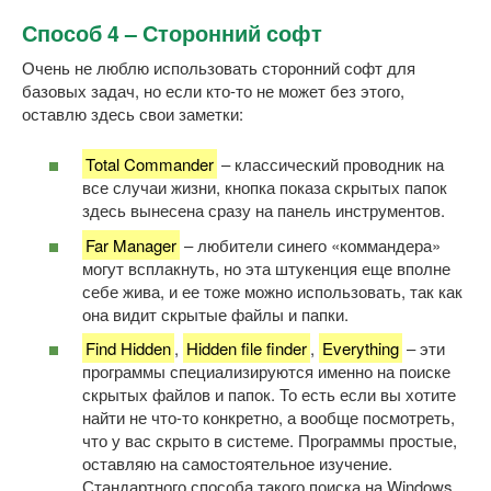
Способ 4 – Сторонний софт
Очень не люблю использовать сторонний софт для
базовых задач, но если кто-то не может без этого,
оставлю здесь свои заметки:
Total Commander
– классический проводник на
все случаи жизни, кнопка показа скрытых папок
здесь вынесена сразу на панель инструментов.
Far Manager
– любители синего «коммандера»
могут всплакнуть, но эта штукенция еще вполне
себе жива, и ее тоже можно использовать, так как
она видит скрытые файлы и папки.
Find Hidden
,
Hidden file finder
,
Everything
– эти
программы специализируются именно на поиске
скрытых файлов и папок. То есть если вы хотите
найти не что-то конкретно, а вообще посмотреть,
что у вас скрыто в системе. Программы простые,
оставляю на самостоятельное изучение.
Стандартного способа такого поиска на Windows