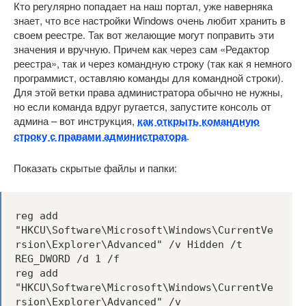
Кто регулярно попадает на наш портал, уже наверняка
знает, что все настройки Windows очень любит хранить в
своем реестре. Так вот желающие могут поправить эти
значения и вручную. Причем как через сам «Редактор
реестра», так и через командную строку (так как я немного
программист, оставляю команды для командной строки).
Для этой ветки права администратора обычно не нужны,
но если команда вдруг ругается, запустите консоль от
админа – вот инструкция,
как открыть командную
строку с правами администратора
.
Показать скрытые файлы и папки:
reg add 
"HKCU\Software\Microsoft\Windows\CurrentVe
rsion\Explorer\Advanced" /v Hidden /t 
REG_DWORD /d 1 /f

reg add 
"HKCU\Software\Microsoft\Windows\CurrentVe
rsion\Explorer\Advanced" /v 