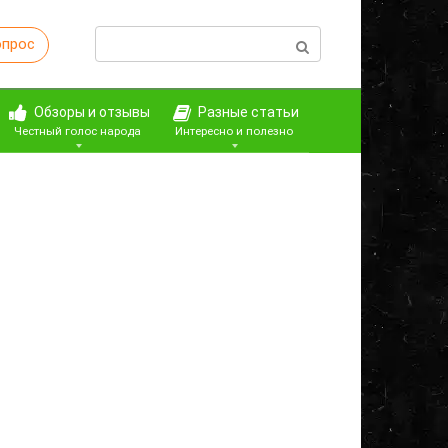
Поиск:
опрос
Обзоры и отзывы
Разные статьи
Честный голос народа
Интересно и полезно