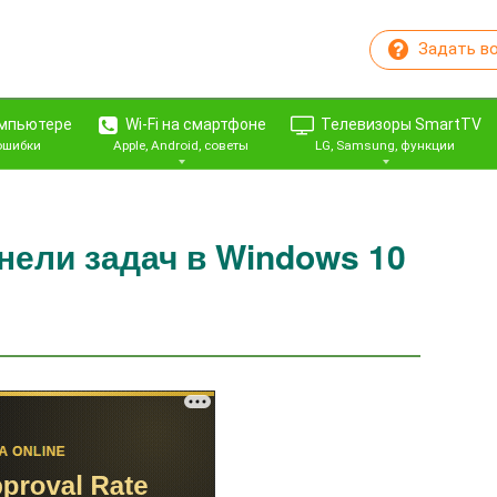
Задать в
омпьютере
Wi-Fi на смартфоне
Телевизоры SmartTV
 ошибки
Apple, Android, советы
LG, Samsung, функции
нели задач в Windows 10