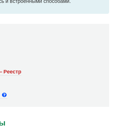
сь и встроенными способами.
– Реестр
и
ры