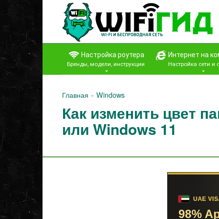
Перейти
к
контенту
Настройка роутера
Интернет на к
Бренды, модели, инструкции
Настройка сети и
Главная
»
Windows
Как изменить цвет па
или Windows 11