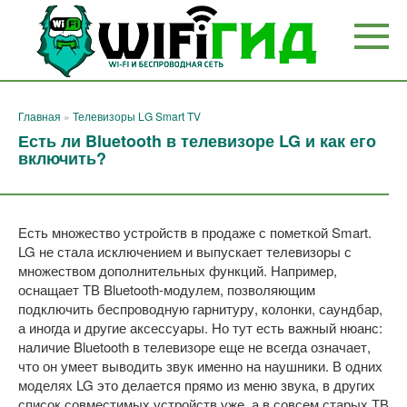
Перейти
к
контенту
Главная
»
Телевизоры LG Smart TV
Есть ли Bluetooth в телевизоре LG и как его
включить?
Есть множество устройств в продаже с пометкой Smart.
LG не стала исключением и выпускает телевизоры с
множеством дополнительных функций. Например,
оснащает ТВ Bluetooth-модулем, позволяющим
подключить беспроводную гарнитуру, колонки, саундбар,
а иногда и другие аксессуары. Но тут есть важный нюанс:
наличие Bluetooth в телевизоре еще не всегда означает,
что он умеет выводить звук именно на наушники. В одних
моделях LG это делается прямо из меню звука, в других
список совместимых устройств уже, а в совсем старых ТВ