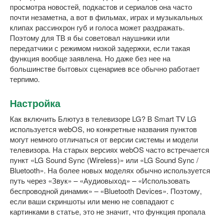
просмотра новостей, подкастов и сериалов она часто
почти незаметна, а вот в фильмах, играх и музыкальных
клипах рассинхрон губ и голоса может раздражать.
Поэтому для ТВ я бы советовал наушники или
передатчики с режимом низкой задержки, если такая
функция вообще заявлена. Но даже без нее на
большинстве бытовых сценариев все обычно работает
терпимо.
Настройка
Как включить Блютуз в телевизоре LG? В Smart TV LG
используется webOS, но конкретные названия пунктов
могут немного отличаться от версии системы и модели
телевизора. На старых версиях webOS часто встречается
пункт «LG Sound Sync (Wireless)» или «LG Sound Sync /
Bluetooth». На более новых моделях обычно используется
путь через «Звук» – «Аудиовыход» – «Использовать
беспроводной динамик» – «Bluetooth Devices». Поэтому,
если ваши скриншоты или меню не совпадают с
картинками в статье, это не значит, что функция пропала