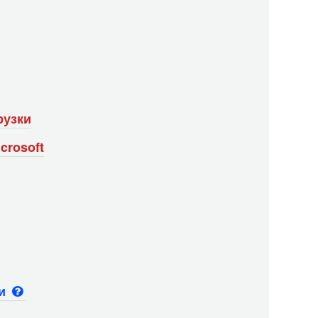
рузки
crosoft
ьи