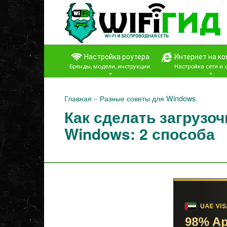
Перейти
к
контенту
Настройка роутера
Интернет на к
Бренды, модели, инструкции
Настройка сети и
Главная
»
Разные советы для Windows
Как сделать загрузо
Windows: 2 способа