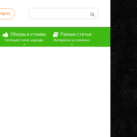
Поиск:
опрос
Обзоры и отзывы
Разные статьи
Честный голос народа
Интересно и полезно