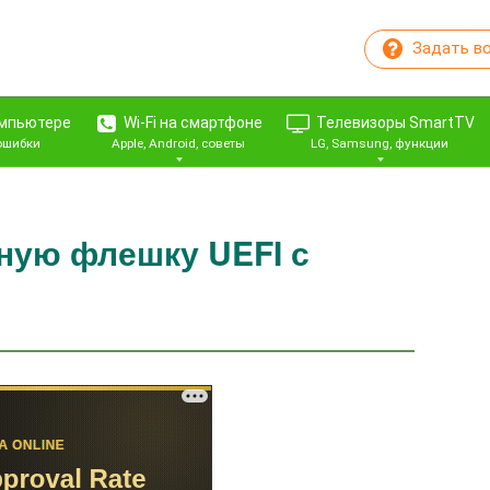
Задать в
омпьютере
Wi-Fi на смартфоне
Телевизоры SmartTV
 ошибки
Apple, Android, советы
LG, Samsung, функции
чную флешку UEFI с